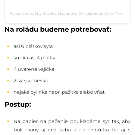
A post shared by Monika Hodanova (@cukromanie)
on
Nov 19, 2018 at 6:48am PST
Na roládu budeme potrebovať:
asi 6 plátkov syra
šunka asi 4 plátky
4 uvarené vajíčka
2 syry v črievku
nejaká bylinka napr. pažítka alebo vňať
Postup:
Na papier na pečenie poukladáme syr tak, aby
boli hrany aj cez seba a na minútku ho aj s