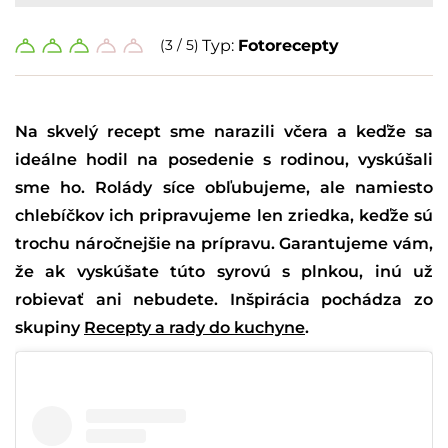
(3 / 5)
Typ:
Fotorecepty
Na skvelý recept sme narazili včera a keďže sa
ideálne hodil na posedenie s rodinou, vyskúšali
sme ho. Rolády síce obľubujeme, ale namiesto
chlebíčkov ich pripravujeme len zriedka, keďže sú
trochu náročnejšie na prípravu. Garantujeme vám,
že ak vyskúšate túto syrovú s plnkou, inú už
robievať ani nebudete. Inšpirácia pochádza zo
skupiny
Recepty a rady do kuchyne
.