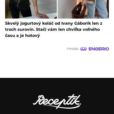
Skvelý jogurtový koláč od Ivany Gáborík len z
troch surovín. Stačí vám len chvíľka voľného
času a je hotový