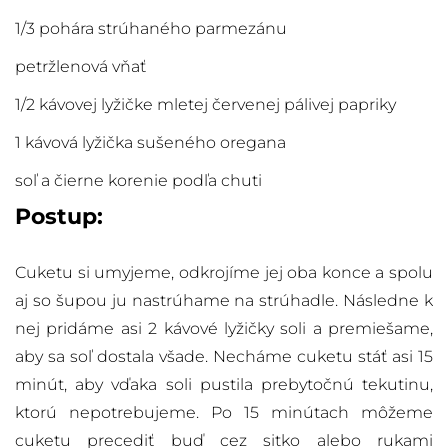
1/3 pohára strúhaného parmezánu
petržlenová vňať
1/2 kávovej lyžičke mletej červenej pálivej papriky
1 kávová lyžička sušeného oregana
soľ a čierne korenie podľa chuti
Postup:
Cuketu si umyjeme, odkrojíme jej oba konce a spolu
aj so šupou ju nastrúhame na strúhadle. Následne k
nej pridáme asi 2 kávové lyžičky soli a premiešame,
aby sa soľ dostala všade. Necháme cuketu stáť asi 15
minút, aby vďaka soli pustila prebytočnú tekutinu,
ktorú nepotrebujeme. Po 15 minútach môžeme
cuketu precediť buď cez sitko alebo rukami