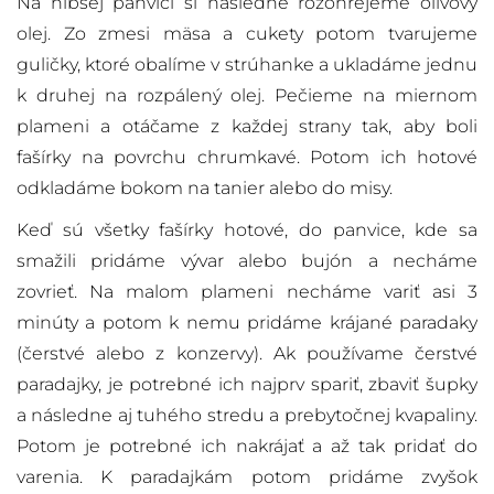
Na hlbšej panvici si následne rozohrejeme olivový
olej. Zo zmesi mäsa a cukety potom tvarujeme
guličky, ktoré obalíme v strúhanke a ukladáme jednu
k druhej na rozpálený olej. Pečieme na miernom
plameni a otáčame z každej strany tak, aby boli
fašírky na povrchu chrumkavé. Potom ich hotové
odkladáme bokom na tanier alebo do misy.
Keď sú všetky fašírky hotové, do panvice, kde sa
smažili pridáme vývar alebo bujón a necháme
zovrieť. Na malom plameni necháme variť asi 3
minúty a potom k nemu pridáme krájané paradaky
(čerstvé alebo z konzervy). Ak používame čerstvé
paradajky, je potrebné ich najprv spariť, zbaviť šupky
a následne aj tuhého stredu a prebytočnej kvapaliny.
Potom je potrebné ich nakrájať a až tak pridať do
varenia. K paradajkám potom pridáme zvyšok