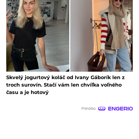
Skvelý jogurtový koláč od Ivany Gáborík len z
troch surovín. Stačí vám len chvíľka voľného
času a je hotový