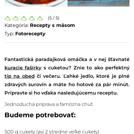
(5 / 5)
Kategória:
Recepty s mäsom
Typ:
Fotorecepty
Fantastická paradajková omáčka a v nej šťavnaté
kuracie fašírky
s cuketou? Znie to ako perfektný
tip na obed
či večeru. Ľahké jedlo, ktoré je plné
zdravých surovín a máte ho hotové za pár minút.
Pripravte si ho vďaka nasledujúcemu receptu.
Jednoduchá príprava a famózna chuť.
Budeme potrebovať:
500 g cukety (asi 2 stredne veľké cukety)