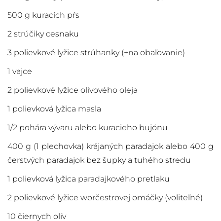
500 g kuracích pŕs
2 strúčiky cesnaku
3 polievkové lyžice strúhanky (+na obaľovanie)
1 vajce
2 polievkové lyžice olivového oleja
1 polievková lyžica masla
1/2 pohára vývaru alebo kuracieho bujónu
400 g (1 plechovka) krájaných paradajok alebo 400 g
čerstvých paradajok bez šupky a tuhého stredu
1 polievková lyžica paradajkového pretlaku
2 polievkové lyžice worčestrovej omáčky (voliteľné)
10 čiernych olív