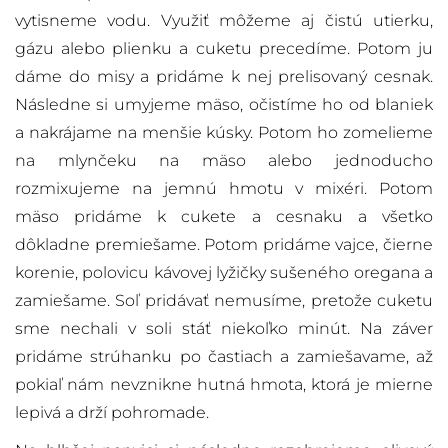
vytisneme vodu. Využiť môžeme aj čistú utierku,
gázu alebo plienku a cuketu precedíme. Potom ju
dáme do misy a pridáme k nej prelisovaný cesnak.
Následne si umyjeme mäso, očistíme ho od blaniek
a nakrájame na menšie kúsky. Potom ho zomelieme
na mlynčeku na mäso alebo jednoducho
rozmixujeme na jemnú hmotu v mixéri. Potom
mäso pridáme k cukete a cesnaku a všetko
dôkladne premiešame. Potom pridáme vajce, čierne
korenie, polovicu kávovej lyžičky sušeného oregana a
zamiešame. Soľ pridávať nemusíme, pretože cuketu
sme nechali v soli stáť niekoľko minút. Na záver
pridáme strúhanku po častiach a zamiešavame, až
pokiaľ nám nevznikne hutná hmota, ktorá je mierne
lepivá a drží pohromade.