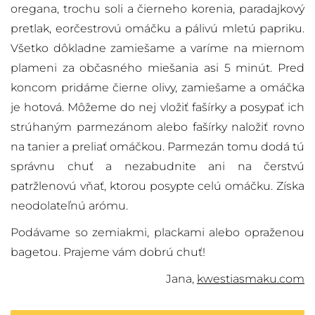
oregana, trochu soli a čierneho korenia, paradajkový
pretlak, eorčestrovú omáčku a pálivú mletú papriku.
Všetko dôkladne zamiešame a varíme na miernom
plameni za občasného miešania asi 5 minút. Pred
koncom pridáme čierne olivy, zamiešame a omáčka
je hotová. Môžeme do nej vložiť fašírky a posypať ich
strúhaným parmezánom alebo fašírky naložiť rovno
na tanier a preliať omáčkou. Parmezán tomu dodá tú
správnu chuť a nezabudnite ani na čerstvú
patržlenovú vňať, ktorou posypte celú omáčku. Získa
neodolateľnú arómu.
Podávame so zemiakmi, plackami alebo opraženou
bagetou. Prajeme vám dobrú chuť!
Jana,
kwestiasmaku.com