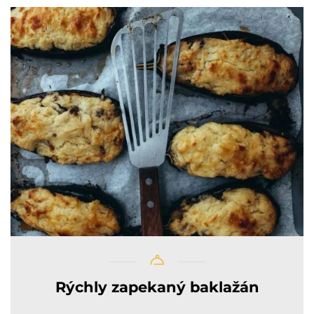
Rýchly zapekaný baklažán