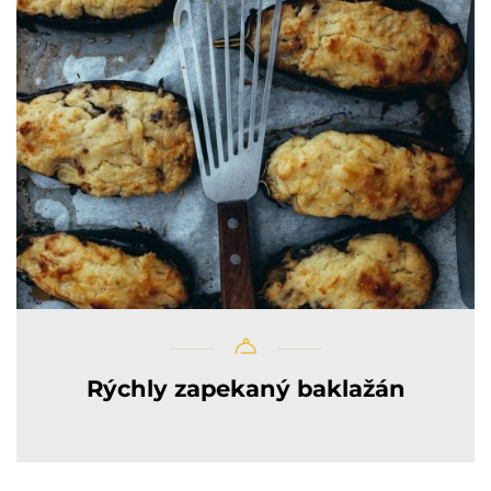
Rýchly zapekaný baklažán