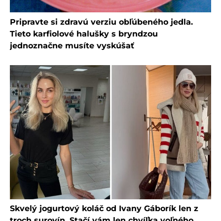
Pripravte si zdravú verziu obľúbeného jedla.
Tieto karfiolové halušky s bryndzou
jednoznačne musíte vyskúšať
Skvelý jogurtový koláč od Ivany Gáborík len z
troch surovín. Stačí vám len chvíľka voľného