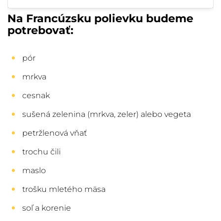
Na Francúzsku polievku budeme
potrebovať:
pór
mrkva
cesnak
sušená zelenina (mrkva, zeler) alebo vegeta
petržlenová vňať
trochu čili
maslo
trošku mletého mäsa
soľ a korenie