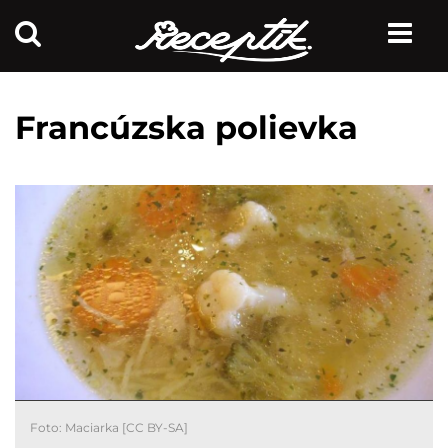
Francúzska polievka
Foto:
Maciarka
[
CC BY-SA
]