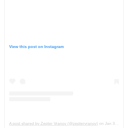
View this post on Instagram
A post shared by Zepter Vranov (@zeptervranov)
on
Jan 30, 2019 at 3:53am PST