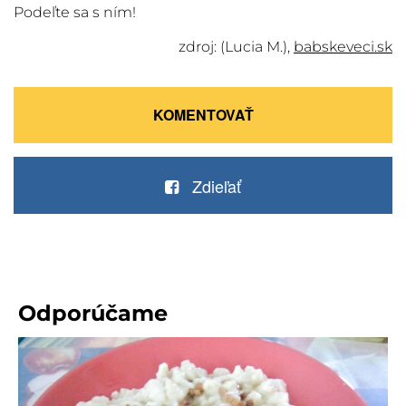
Podeľte sa s ním!
zdroj: (Lucia M.),
babskeveci.sk
KOMENTOVAŤ
Zdieľať
Odporúčame