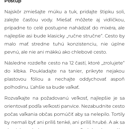
Postup
Najskôr zmiešajte múku a tuk, pridajte štipku soli,
zalejte časťou vody. Miešať môžete aj vidličkou,
prípadne to celé postupne nahádzať do mixéra, ale
najlepšie asi bude klasicky „ručne stručne“. Cesto by
malo mať stredne tuhú konzistenciu, nie úplne
pevnú, ale nie ani mäkkú ako chlebové cesto.
Následne rozdeľte cesto na 12 častí, ktoré „zrolujete“
do klbka. Poukladajte na tanier, prikryte nejakou
plastovou fóliou a nechajte oddychovať aspoň
polhodinu. Ľahšie sa bude vaľkať.
Rozvaľkajte na požadovanú veľkosť, najlepšie je sa
orientovať podľa veľkosti panvice. Nezabudnite cesto
počas vaľkania občas pomúčiť aby sa nelepilo. Tortily
by nemali byť ani príliš tenké, ani príliš hrubé. A ak sa