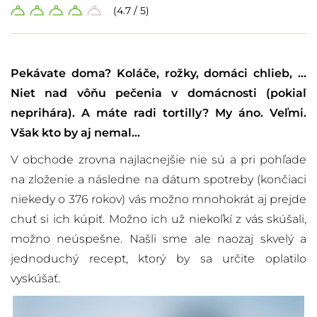
(4.7 / 5)
Pekávate doma? Koláče, rožky, domáci chlieb, …
Niet nad vôňu pečenia v domácnosti (pokiaľ
neprihára). A máte radi tortilly? My áno. Veľmi.
Však kto by aj nemal…
V obchode zrovna najlacnejšie nie sú a pri pohľade
na zloženie a následne na dátum spotreby (končiaci
niekedy o 376 rokov) vás možno mnohokrát aj prejde
chuť si ich kúpiť. Možno ich už niekoľkí z vás skúšali,
možno neúspešne. Našli sme ale naozaj skvelý a
jednoduchý recept, ktorý by sa určite oplatilo
vyskúšať.