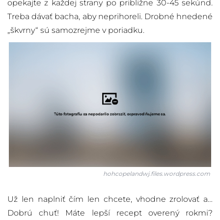
opekajte z každej strany po približne 30-45 sekúnd.
Treba dávať bacha, aby neprihoreli. Drobné hnedené
„škvrny“ sú samozrejme v poriadku.
hohcopelandwj.files.wordpress.com
Už len naplniť čím len chcete, vhodne zrolovať a…
Dobrú chuť! Máte lepší recept overený rokmi?