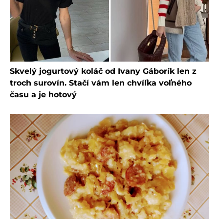
Skvelý jogurtový koláč od Ivany Gáborík len z
troch surovín. Stačí vám len chvíľka voľného
času a je hotový