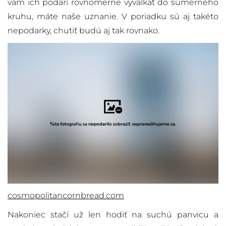
vám ich podarí rovnomerne vyvaľkať do súmerného
kruhu, máte naše uznanie. V poriadku sú aj takéto
nepodarky, chutiť budú aj tak rovnako.
cosmopolitancornbread.com
Nakoniec stačí už len hodiť na suchú panvicu a