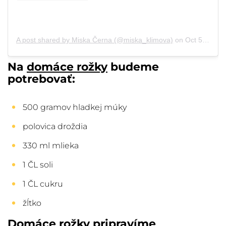
A post shared by Miska Černa (@miska_klimova)
on
Oct 5, 2018 at 6:55am PDT
Na
domáce rožky
budeme
potrebovať:
500 gramov hladkej múky
polovica droždia
330 ml mlieka
1 ČL soli
1 ČL cukru
žĺtko
Domáce rožky
pripravíme