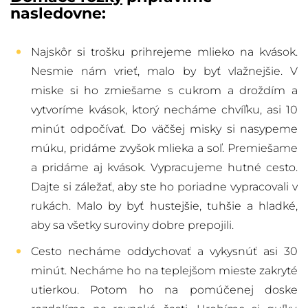
nasledovne:
Najskôr si trošku prihrejeme mlieko na kvások.
Nesmie nám vrieť, malo by byť vlažnejšie. V
miske si ho zmiešame s cukrom a droždím a
vytvoríme kvások, ktorý necháme chvíľku, asi 10
minút odpočívať. Do väčšej misky si nasypeme
múku, pridáme zvyšok mlieka a soľ. Premiešame
a pridáme aj kvások. Vypracujeme hutné cesto.
Dajte si záležať, aby ste ho poriadne vypracovali v
rukách. Malo by byť hustejšie, tuhšie a hladké,
aby sa všetky suroviny dobre prepojili.
Cesto necháme oddychovať a vykysnúť asi 30
minút. Necháme ho na teplejšom mieste zakryté
utierkou. Potom ho na pomúčenej doske