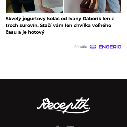
Skvelý jogurtový koláč od Ivany Gáborík len z
troch surovín. Stačí vám len chvíľka voľného
času a je hotový