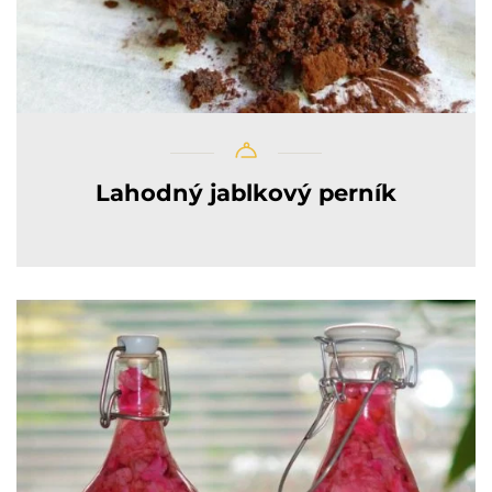
Lahodný jablkový perník