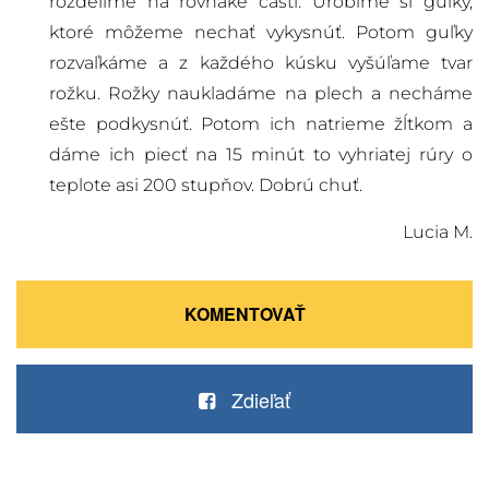
rozdelíme na rovnaké časti. Urobíme si guľky,
ktoré môžeme nechať vykysnúť. Potom guľky
rozvaľkáme a z každého kúsku vyšúľame tvar
rožku. Rožky naukladáme na plech a necháme
ešte podkysnúť. Potom ich natrieme žĺtkom a
dáme ich piecť na 15 minút to vyhriatej rúry o
teplote asi 200 stupňov. Dobrú chuť.
Lucia M.
KOMENTOVAŤ
Zdieľať