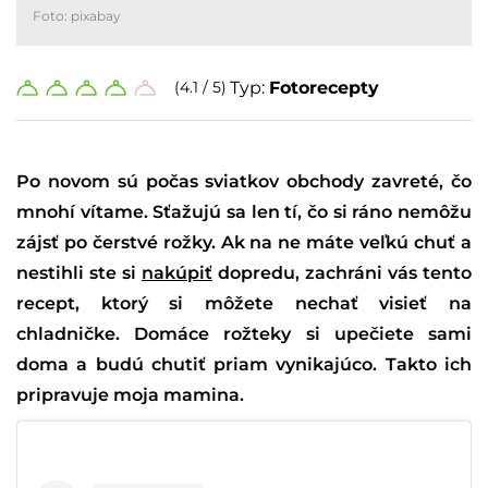
Foto: pixabay
(4.1 / 5)
Typ:
Fotorecepty
Po novom sú počas sviatkov obchody zavreté, čo
mnohí vítame. Sťažujú sa len tí, čo si ráno nemôžu
zájsť po čerstvé rožky. Ak na ne máte veľkú chuť a
nestihli ste si
nakúpiť
dopredu, zachráni vás tento
recept, ktorý si môžete nechať visieť na
chladničke. Domáce rožteky si upečiete sami
doma a budú chutiť priam vynikajúco. Takto ich
pripravuje moja mamina.