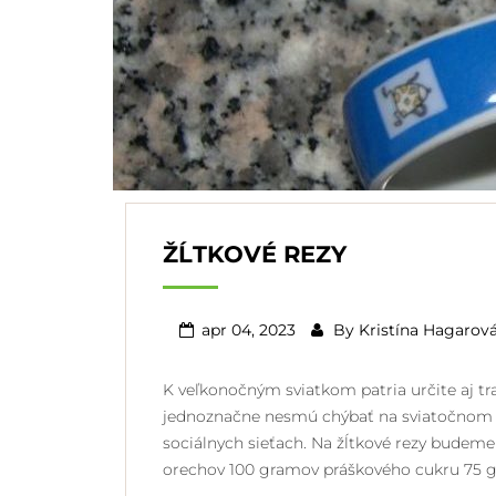
ŽĹTKOVÉ REZY
apr 04, 2023
By
Kristína Hagarov
K veľkonočným sviatkom patria určite aj trad
jednoznačne nesmú chýbať na sviatočnom sto
sociálnych sieťach. Na žĺtkové rezy budem
orechov 100 gramov práškového cukru 75 