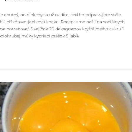
e chutný, no niekedy sa už nudíte, keď ho pripravujete stále
hú piškótovo-jablkovú kocku. Recept sme našli na sociálnych
me potrebovať 5 vajíčok 20 dekagramov kryštálového cukru 1
olohrubej múky kypriaci prášok 5 jabĺk