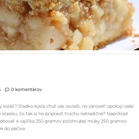
á
0 komentárov
ý koláč? Sladko-kyslá chuť vás osvieži, no zároveň upokojí vaše
lasiku, čo tak si ho pripraviť trochu netradične? Napríklad
rebovať 4 vajíčka 250 gramov polohrubej múky 250 gramov
ok do pečiva