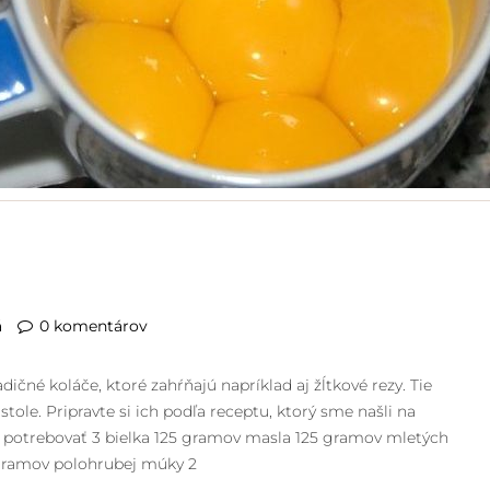
á
0 komentárov
ičné koláče, ktoré zahŕňajú napríklad aj žĺtkové rezy. Tie
le. Pripravte si ich podľa receptu, ktorý sme našli na
e potrebovať 3 bielka 125 gramov masla 125 gramov mletých
gramov polohrubej múky 2