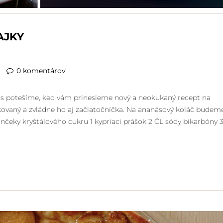
AJKY
0 komentárov
 vás potešíme, keď vám prinesieme nový a neokukaný recept na
ikovaný a zvládne ho aj začiatočníčka. Na ananásový koláč budem
čeky kryštálového cukru 1 kypriaci prášok 2 ČL sódy bikarbóny 