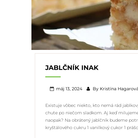
JABLČNÍK INAK
máj 13, 2024
By
Kristína Hagarov
Existuje vôbec niekto, kto nemá rád jablkov
chute po niečom sladkom. Aj keď milujeme k
naopak? Na obrátený jablčník budeme pot
kryštálového cukru 1 vanilkový cukor 1 práš