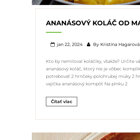
ANANÁSOVÝ KOLÁČ OD M
jan 22, 2024
By
Kristína Hagarová
Kto by nemiloval koláčiky, všakže? Určite
ananásový koláč, ktorý nie je vôbec kompl
potrebovať 2 hrnčeky polohrubej múky 2 hrn
vajíčka ananásový kompót Na plnku 2
Čítať viac