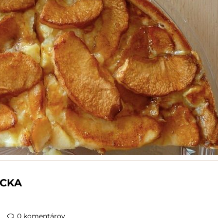
OCKA
á
0 komentárov