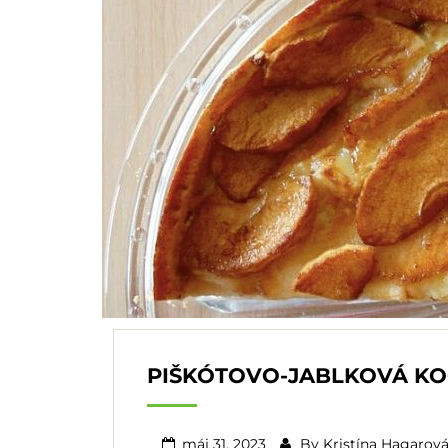
PIŠKÓTOVO-JABLKOVÁ K
máj 31, 2023
By
Kristína Hagarov