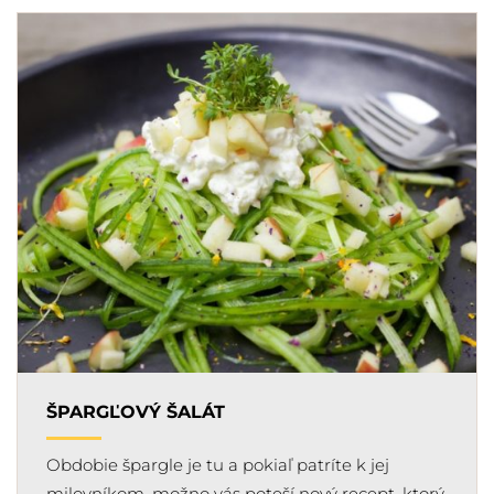
ŠPARGĽOVÝ ŠALÁT
Obdobie špargle je tu a pokiaľ patríte k jej
milovníkom, možno vás poteší nový recept, ktorý