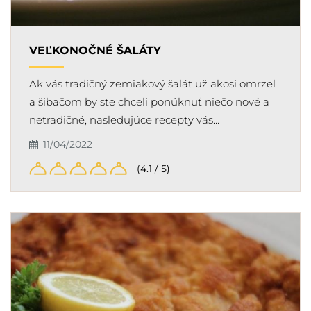
VEĽKONOČNÉ ŠALÁTY
Ak vás tradičný zemiakový šalát už akosi omrzel
a šibačom by ste chceli ponúknuť niečo nové a
netradičné, nasledujúce recepty vás…
11/04/2022
(4.1 / 5)