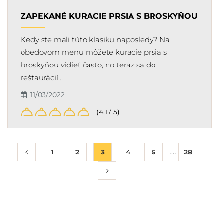
ZAPEKANÉ KURACIE PRSIA S BROSKYŇOU
Kedy ste mali túto klasiku naposledy? Na
obedovom menu môžete kuracie prsia s
broskyňou vidieť často, no teraz sa do
reštaurácií…
11/03/2022
(4.1 / 5)
…
1
2
3
4
5
28