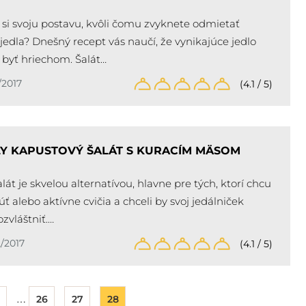
e si svoju postavu, kvôli čomu zvyknete odmietať
jedla? Dnešný recept vás naučí, že vynikajúce jedlo
byť hriechom. Šalát…
/2017
(4.1 / 5)
Y KAPUSTOVÝ ŠALÁT S KURACÍM MÄSOM
lát je skvelou alternatívou, hlavne pre tých, ktorí chcu
ť alebo aktívne cvičia a chceli by svoj jedálniček
ozvláštniť.…
/2017
(4.1 / 5)
…
26
27
28