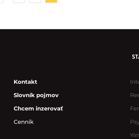
Kontakt
Int
Slovník pojmov
Rec
Chcem inzerovať
Fe
Cenník
Ps
Yi