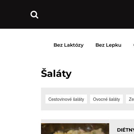
Bez Laktózy
Bez Lepku
Šaláty
Cestovinové šaláty
Ovocné šaláty
Ze
DIÉTN