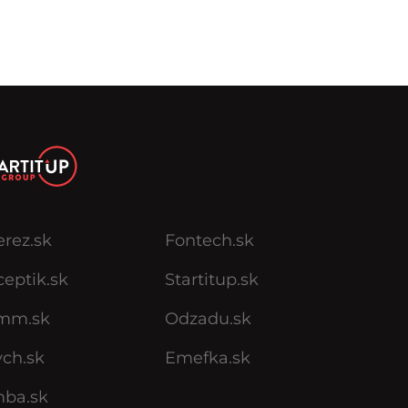
erez.sk
Fontech.sk
eptik.sk
Startitup.sk
mm.sk
Odzadu.sk
ych.sk
Emefka.sk
mba.sk