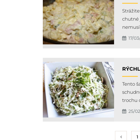
Strážit
chutné 
nemusí 
17/03
RÝCHL
Tento ša
schudnú
trochu 
25/02
1