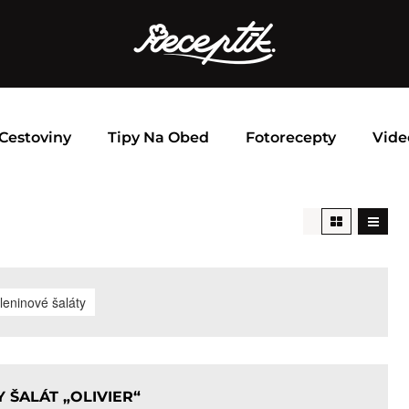
Cestoviny
Tipy Na Obed
Fotorecepty
Vide
leninové šaláty
Y ŠALÁT „OLIVIER“