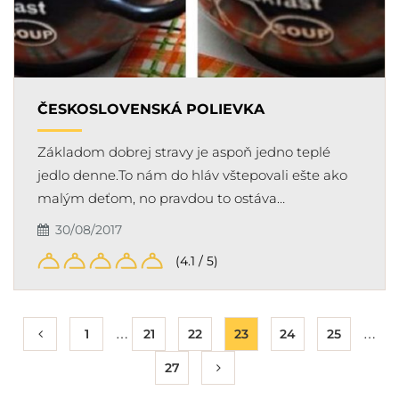
ČESKOSLOVENSKÁ POLIEVKA
Základom dobrej stravy je aspoň jedno teplé
jedlo denne.To nám do hláv vštepovali ešte ako
malým deťom, no pravdou to ostáva…
30/08/2017
(4.1 / 5)
…
…
1
21
22
23
24
25
27