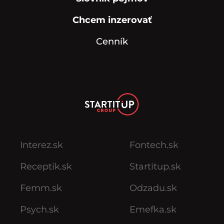
Chcem inzerovať
Cenník
Interez.sk
Fontech.sk
Receptik.sk
Startitup.sk
Femm.sk
Odzadu.sk
Psych.sk
Emefka.sk