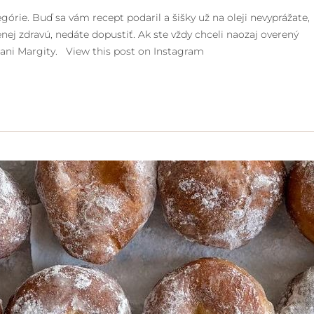
górie. Buď sa vám recept podaril a šišky už na oleji nevyprážate,
enej zdravú, nedáte dopustiť. Ak ste vždy chceli naozaj overený
d pani Margity. View this post on Instagram