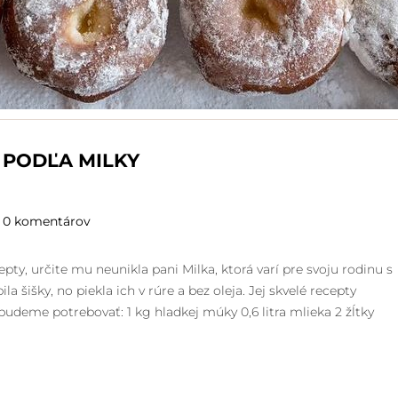
 PODĽA MILKY
0 komentárov
pty, určite mu neunikla pani Milka, ktorá varí pre svoju rodinu s
 šišky, no piekla ich v rúre a bez oleja. Jej skvelé recepty
budeme potrebovať: 1 kg hladkej múky 0,6 litra mlieka 2 žĺtky