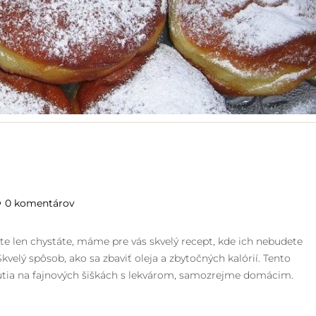
0 komentárov
ešte len chystáte, máme pre vás skvelý recept, kde ich nebudete
kvelý spôsob, ako sa zbaviť oleja a zbytočných kalórií. Tento
ochutia na fajnových šiškách s lekvárom, samozrejme domácim.