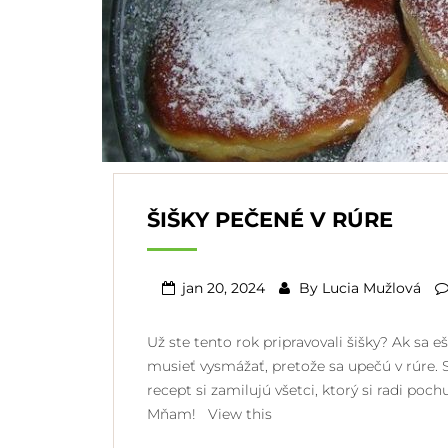
ŠIŠKY PEČENÉ V RÚRE
jan 20, 2024
By
Lucia Mužlová
Už ste tento rok pripravovali šišky? Ak sa 
musieť vysmážať, pretože sa upečú v rúre. S
recept si zamilujú všetci, ktorý si radi p
Mňam! View this