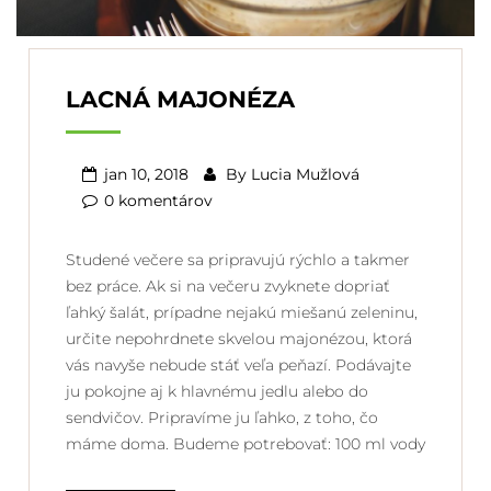
LACNÁ MAJONÉZA
jan 10, 2018
By
Lucia Mužlová
0 komentárov
Studené večere sa pripravujú rýchlo a takmer
bez práce. Ak si na večeru zvyknete dopriať
ľahký šalát, prípadne nejakú miešanú zeleninu,
určite nepohrdnete skvelou majonézou, ktorá
vás navyše nebude stáť veľa peňazí. Podávajte
ju pokojne aj k hlavnému jedlu alebo do
sendvičov. Pripravíme ju ľahko, z toho, čo
máme doma. Budeme potrebovať: 100 ml vody