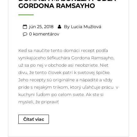
GORDONA RAMSAYHO
jún 25, 2018
By
Lucia Mužlová
0 komentárov
Keď sa naučíte tento domáci recept podľa
vynikajúceho šéfkuchára Gordona Ramsayho,
už sa po nej v obchode asi neobzriete. Niet
divu, že tento človek patrí k svetovej špičke.
Jeho recepty sú originálne a nápadité a vždy
príde s nejakým trikom, ktorý uľahčuje prácu v
kuchyni ľuďom po celom svete. Ak ste si
mysleli, že pripraviť
Čítať viac