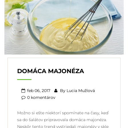
DOMÁCA MAJONÉZA
feb 06, 2017
By
Lucia Mužlová
0 komentárov
Možno si ešte niektorí spomínate na časy, keď
sa do šalátov pripravovala domáca majonéza.
Neskôr tento trend vystriedali majonézy v skle