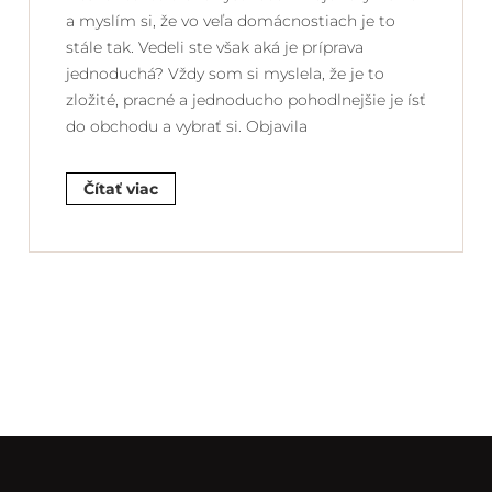
a myslím si, že vo veľa domácnostiach je to
stále tak. Vedeli ste však aká je príprava
jednoduchá? Vždy som si myslela, že je to
zložité, pracné a jednoducho pohodlnejšie je ísť
do obchodu a vybrať si. Objavila
Čítať viac