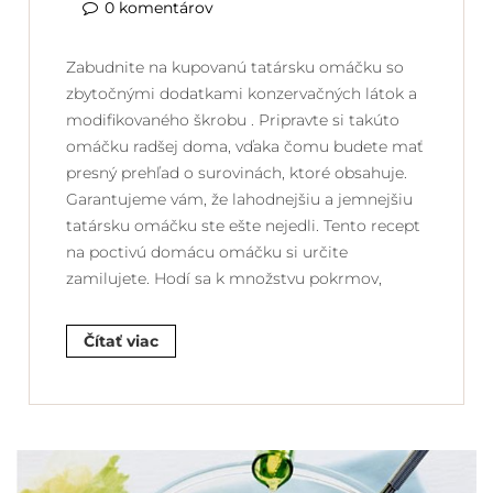
0 komentárov
Zabudnite na kupovanú tatársku omáčku so
zbytočnými dodatkami konzervačných látok a
modifikovaného škrobu . Pripravte si takúto
omáčku radšej doma, vďaka čomu budete mať
presný prehľad o surovinách, ktoré obsahuje.
Garantujeme vám, že lahodnejšiu a jemnejšiu
tatársku omáčku ste ešte nejedli. Tento recept
na poctivú domácu omáčku si určite
zamilujete. Hodí sa k množstvu pokrmov,
Čítať viac