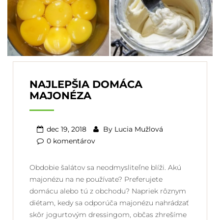
NAJLEPŠIA DOMÁCA
MAJONÉZA
dec 19, 2018
By
Lucia Mužlová
0 komentárov
Obdobie šalátov sa neodmysliteľne blíži. Akú
majonézu na ne používate? Preferujete
domácu alebo tú z obchodu? Napriek rôznym
diétam, kedy sa odporúča majonézu nahrádzať
skôr jogurtovým dressingom, občas zhrešíme