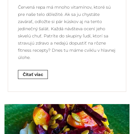
Červená repa má mnoho vitamínov, ktoré sú
pre naše telo dôležité. Ak sa ju chystáte
zavárať, odložte si pár kúskov aj na tento
jedinečný šalát. Každá návšteva ocení jeho
skvelú chuť. Patríte do skupiny ľudí, ktorí sa
stravujú zdravo a nedajú dopustiť na rôzne
fitness recepty? Dnes tu máme cviklu v hlavnej
úlohe.
Čítať viac