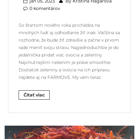
jan 05, 2023
By
Kristína Hagarová
0 komentárov
So štartom nového roka prichádza na
mnohých ľudí aj odhodlanie žiť inak. Väčšina sa
rozhodne, že bude žiť zdravšie a začne v prvom
rade meniť svoju stravu. Najjednoduchšie je do
jedálnička pridať viac ovocia a zeleniny.
Najchutnejším riešením je práve smoothie.
Dostatok zeleniny a ovocia na ich prípravu
nájdete aj na FARMOVE. My vám teraz
Čítať viac