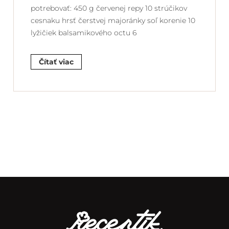
potrebovať: 450 g červenej repy 10 strúčikov
cesnaku hrsť čerstvej majoránky soľ korenie 10
lyžičiek balsamikového octu 6
Čítať viac