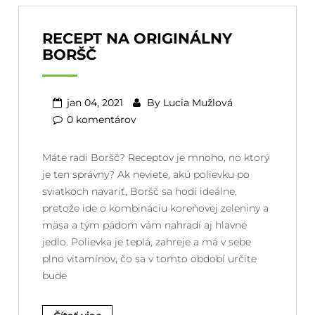
RECEPT NA ORIGINÁLNY
BORŠČ
jan 04, 2021
By
Lucia Mužlová
0 komentárov
Máte radi Boršč? Receptov je mnoho, no ktorý
je ten správny? Ak neviete, akú polievku po
sviatkoch navariť, Boršč sa hodí ideálne,
pretože ide o kombináciu koreňovej zeleniny a
mäsa a tým pádom vám nahradí aj hlavné
jedlo. Polievka je teplá, zahreje a má v sebe
plno vitamínov, čo sa v tomto období určite
bude