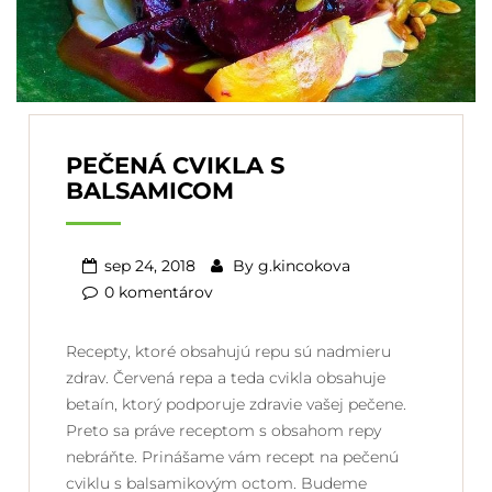
PEČENÁ CVIKLA S
BALSAMICOM
sep 24, 2018
By
g.kincokova
0 komentárov
Recepty, ktoré obsahujú repu sú nadmieru
zdrav. Červená repa a teda cvikla obsahuje
betaín, ktorý podporuje zdravie vašej pečene.
Preto sa práve receptom s obsahom repy
nebráňte. Prinášame vám recept na pečenú
cviklu s balsamikovým octom. Budeme