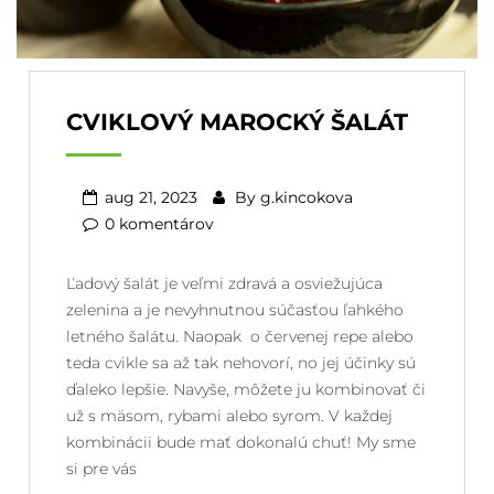
CVIKLOVÝ MAROCKÝ ŠALÁT
aug 21, 2023
By
g.kincokova
0 komentárov
Ľadový šalát je veľmi zdravá a osviežujúca
zelenina a je nevyhnutnou súčasťou ľahkého
letného šalátu. Naopak o červenej repe alebo
teda cvikle sa až tak nehovorí, no jej účinky sú
ďaleko lepšie. Navyše, môžete ju kombinovať či
už s mäsom, rybami alebo syrom. V každej
kombinácii bude mať dokonalú chuť! My sme
si pre vás