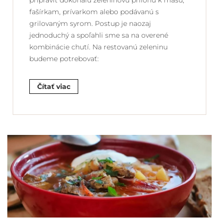
pripraviť dokonalú zeleninovú prílohu k mäsu,
fašírkam, prívarkom alebo podávanú s
grilovaným syrom. Postup je naozaj
jednoduchý a spoľahli sme sa na overené
kombinácie chutí. Na restovanú zeleninu
budeme potrebovať:
Čítať viac