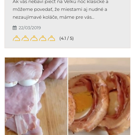
Ak vás nebaví piecť na Veľkú noc klasické a
môžeme povedať, že miestami aj nudné a
nezaujímavé koláče, máme pre vás…
22/03/2019
(4.1 / 5)