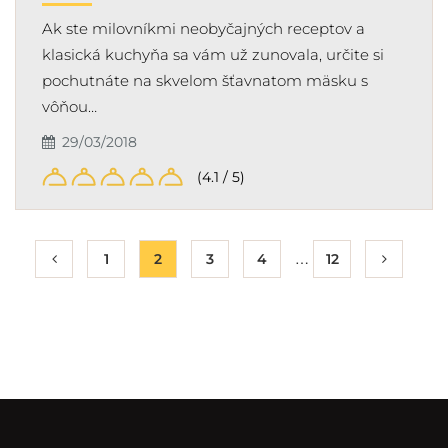
Ak ste milovníkmi neobyčajných receptov a
klasická kuchyňa sa vám už zunovala, určite si
pochutnáte na skvelom šťavnatom mäsku s
vôňou…
29/03/2018
(4.1 / 5)
…
1
2
3
4
12