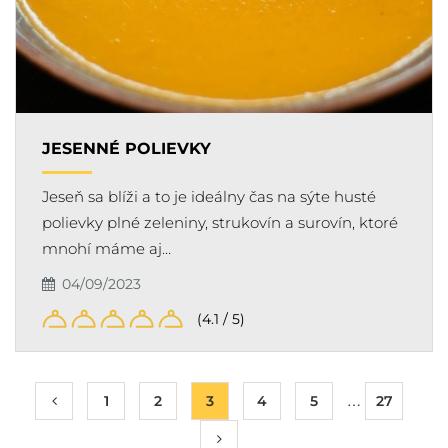
JESENNÉ POLIEVKY
Jeseň sa blíži a to je ideálny čas na sýte husté
polievky plné zeleniny, strukovín a surovín, ktoré
mnohí máme aj…
04/09/2023
(4.1 / 5)
…
1
2
3
4
5
27