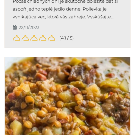
Počas chladných dní je skutočne dôležité dať si
aspoň jedno teplé jedlo denne. Polievka je
vynikajúca vec, ktorá vás zahreje. Vyskúšajte…
22/11/2023
(4.1 / 5)