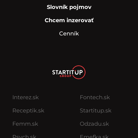
Slovník pojmov
Chcem inzerovať
Cenník
Interez.sk
Fontech.sk
Receptik.sk
Startitup.sk
Femm.sk
Odzadu.sk
Psych.sk
Emefka.sk