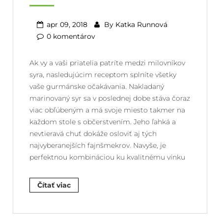
apr 09, 2018
By
Katka Runnová
0 komentárov
Ak vy a vaši priatelia patríte medzi milovníkov
syra, nasledujúcim receptom splníte všetky
vaše gurmánske očakávania. Nakladaný
marinovaný syr sa v poslednej dobe stáva čoraz
viac obľúbeným a má svoje miesto takmer na
každom stole s občerstvením. Jeho ľahká a
nevtieravá chuť dokáže osloviť aj tých
najvyberanejších fajnšmekrov. Navyše, je
perfektnou kombináciou ku kvalitnému vínku
Čítať viac