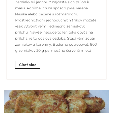
Zemiaky sú jednou z najčastejších príloh k
mäsu. Robíme ich na spôsob pyré, varená
klasika alebo pečené s rozmarínom.
Prostredníctvom jednoduchých trikov môžete
však vytvoriť veľmi jedinečnú zemiakovú
prílohu. Navyše, nebude to len taká obyčajná
príloha, je to doslova ozdoba. Stačí vám zopár
zemiakov a koreniny. Budeme potrebovať: 800
g zemiakov 30 g parmezánu červená mletá
Čítať viac