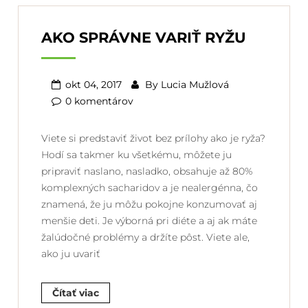
AKO SPRÁVNE VARIŤ RYŽU
okt 04, 2017
By
Lucia Mužlová
0 komentárov
Viete si predstaviť život bez prílohy ako je ryža?
Hodí sa takmer ku všetkému, môžete ju
pripraviť naslano, nasladko, obsahuje až 80%
komplexných sacharidov a je nealergénna, čo
znamená, že ju môžu pokojne konzumovať aj
menšie deti. Je výborná pri diéte a aj ak máte
žalúdočné problémy a držíte pôst. Viete ale,
ako ju uvariť
Čítať viac