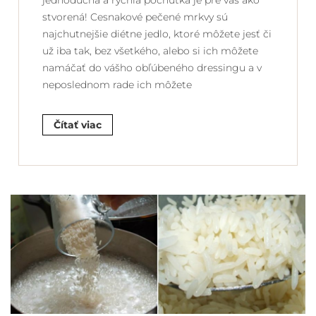
jednoduchá a rýchla pochúťka je pre vás ako
stvorená! Cesnakové pečené mrkvy sú
najchutnejšie diétne jedlo, ktoré môžete jesť či
už iba tak, bez všetkého, alebo si ich môžete
namáčať do vášho obľúbeného dressingu a v
neposlednom rade ich môžete
Čítať viac