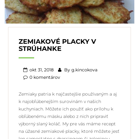
ZEMIAKOVÉ PLACKY V
STRÚHANKE
okt 31, 2018
By
g.kincokova
0 komentárov
Zemiaky patria k najčastejšie používaným a aj
k najobľúbenejším surovinám v našich
kuchyniach. Môžete ich použiť ako prílohu k
obľúbenému mäsku alebo z nich pripraviť
výborný slaný koláč. My pre vás máme recept
na úžasné zemiakové placky, ktoré môžete jesť
len samostatne s dressingom či zeleninou