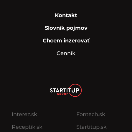
Kontakt
Slovník pojmov
Chcem inzerovať
Cenník
Interez.sk
Fontech.sk
Receptik.sk
Startitup.sk