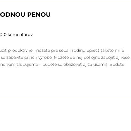
AHODNOU PENOU
0 komentárov
žiť produktívne, môžete pre seba i rodinu upiecť takéto milé
sa zabavíte pri ich výrobe. Môžete do nej pokojne zapojiť aj vaše
Jedno vám sľubujeme – budete sa oblizovať aj za ušami! Budete