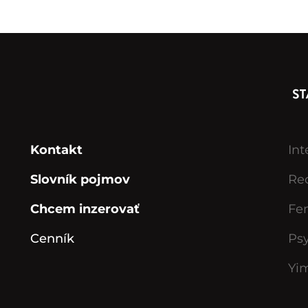
Kontakt
Int
Slovník pojmov
Rec
Chcem inzerovať
Fe
Cenník
Ps
Yi