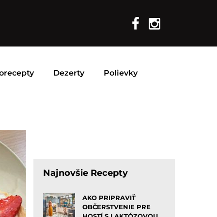
orecepty
Dezerty
Polievky
Najnovšie Recepty
AKO PRIPRAVIŤ
OBČERSTVENIE PRE
HOSTÍ S LAKTÓZOVOU