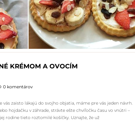
ENÉ KRÉMOM A OVOCÍM
0 komentárov
e vás zaisto lákajú do svojho objatia, máme pre vás jeden návrh.
ebo hojdačku v záhrade, strávte ešte chvíľočku času vo vnútri –
jej rodine tieto roztomilé košíčky. Uznajte, že už