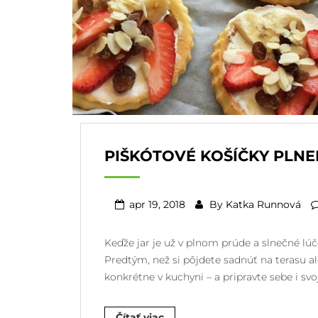
PIŠKÓTOVÉ KOŠÍČKY PLN
apr 19, 2018
By
Katka Runnová
Keďže jar je už v plnom prúde a slnečné lúč
Predtým, než si pôjdete sadnúť na terasu al
konkrétne v kuchyni – a pripravte sebe i svo
Čítať viac