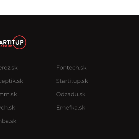
erez.sk
Fontech.sk
eptik.sk
Startitup.sk
mm.sk
Odzadu.sk
ych.sk
Emefka.sk
mba.sk