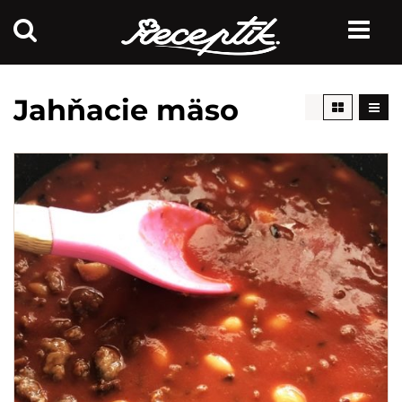
Jahňacie mäso