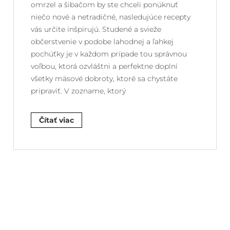
omrzel a šibačom by ste chceli ponúknuť
niečo nové a netradičné, nasledujúce recepty
vás určite inšpirujú. Studené a svieže
občerstvenie v podobe lahodnej a ľahkej
pochúťky je v každom prípade tou správnou
voľbou, ktorá ozvláštni a perfektne doplní
všetky mäsové dobroty, ktoré sa chystáte
pripraviť. V zozname, ktorý
Čítať viac