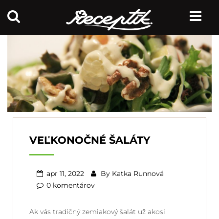
VEĽKONOČNÉ ŠALÁTY
apr 11, 2022
By
Katka Runnová
0 komentárov
Ak vás tradičný zemiakový šalát už akosi