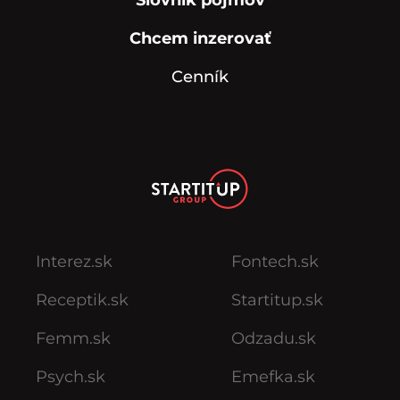
Slovník pojmov
Chcem inzerovať
Cenník
Interez.sk
Fontech.sk
Receptik.sk
Startitup.sk
Femm.sk
Odzadu.sk
Psych.sk
Emefka.sk