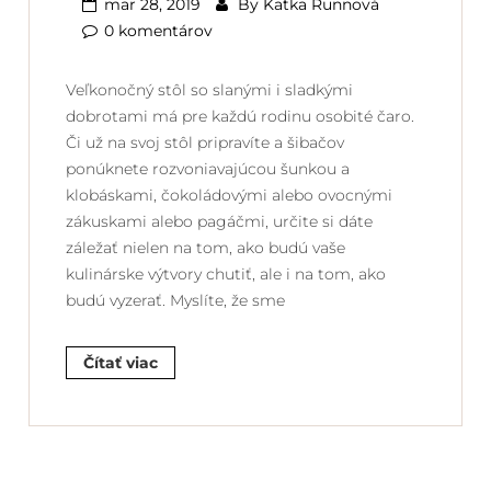
mar 28, 2019
By
Katka Runnová
0 komentárov
Veľkonočný stôl so slanými i sladkými
dobrotami má pre každú rodinu osobité čaro.
Či už na svoj stôl pripravíte a šibačov
ponúknete rozvoniavajúcou šunkou a
klobáskami, čokoládovými alebo ovocnými
zákuskami alebo pagáčmi, určite si dáte
záležať nielen na tom, ako budú vaše
kulinárske výtvory chutiť, ale i na tom, ako
budú vyzerať. Myslíte, že sme
Čítať viac