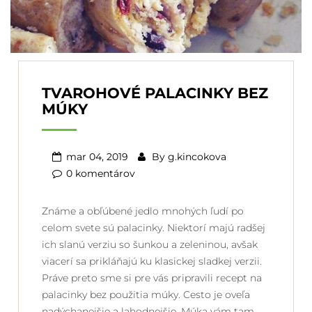
TVAROHOVÉ PALACINKY BEZ
MÚKY
mar 04, 2019
By
g.kincokova
0 komentárov
Známe a obľúbené jedlo mnohých ľudí po
celom svete sú palacinky. Niektorí majú radšej
ich slanú verziu so šunkou a zeleninou, avšak
viacerí sa prikláňajú ku klasickej sladkej verzii.
Práve preto sme si pre vás pripravili recept na
palacinky bez použitia múky. Cesto je oveľa
nadýchanejšie a lahodnejšie. Múka vám tam