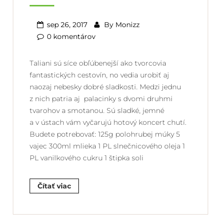
sep 26, 2017
By
Monizz
0 komentárov
Taliani sú síce obľúbenejší ako tvorcovia
fantastických cestovín, no vedia urobiť aj
naozaj nebesky dobré sladkosti. Medzi jednu
z nich patria aj palacinky s dvomi druhmi
tvarohov a smotanou. Sú sladké, jemné
a v ústach vám vyčarujú hotový koncert chutí.
Budete potrebovať: 125g polohrubej múky 5
vajec 300ml mlieka 1 PL slnečnicového oleja 1
PL vanilkového cukru 1 štipka soli
Čítať viac