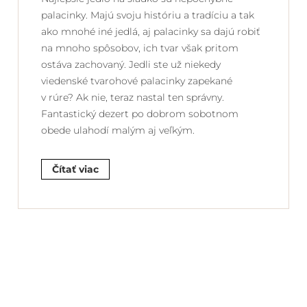
palacinky. Majú svoju históriu a tradíciu a tak
ako mnohé iné jedlá, aj palacinky sa dajú robiť
na mnoho spôsobov, ich tvar však pritom
ostáva zachovaný. Jedli ste už niekedy
viedenské tvarohové palacinky zapekané
v rúre? Ak nie, teraz nastal ten správny.
Fantastický dezert po dobrom sobotnom
obede ulahodí malým aj veľkým.
Čítať viac