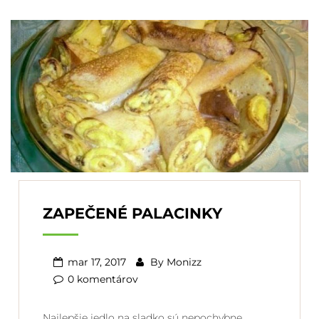
ZAPEČENÉ PALACINKY
mar 17, 2017
By
Monizz
0 komentárov
Najlepšie jedlo na sladko sú nepochybne