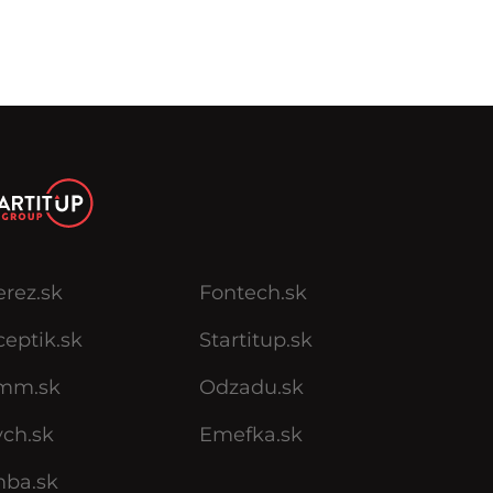
erez.sk
Fontech.sk
eptik.sk
Startitup.sk
mm.sk
Odzadu.sk
ych.sk
Emefka.sk
mba.sk