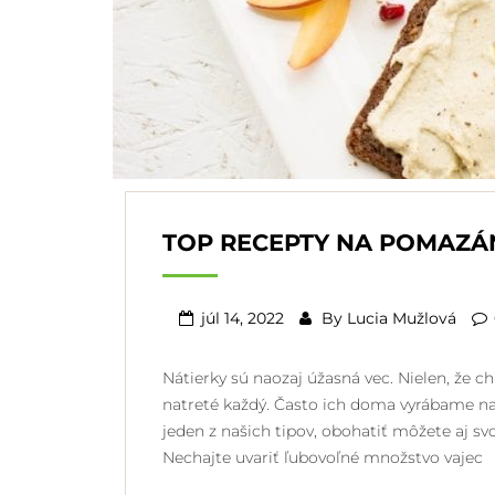
TOP RECEPTY NA POMAZÁ
júl 14, 2022
By
Lucia Mužlová
Nátierky sú naozaj úžasná vec. Nielen, že c
natreté každý. Často ich doma vyrábame na
jeden z našich tipov, obohatiť môžete aj sv
Nechajte uvariť ľubovoľné množstvo vajec