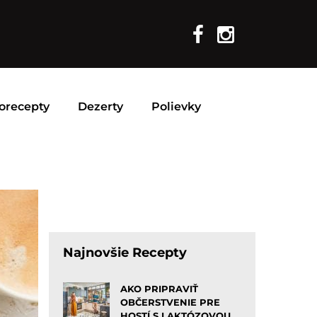
orecepty
Dezerty
Polievky
Najnovšie Recepty
AKO PRIPRAVIŤ
OBČERSTVENIE PRE
HOSTÍ S LAKTÓZOVOU