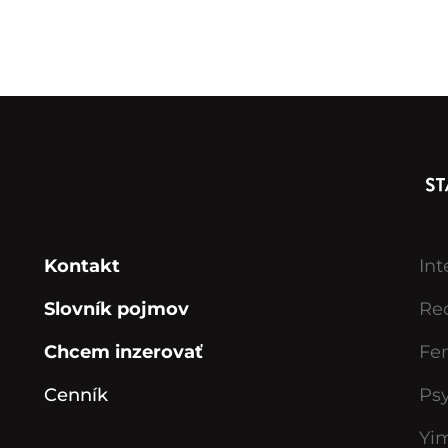
Kontakt
Int
Slovník pojmov
Rec
Chcem inzerovať
Fe
Cenník
Ps
Yi