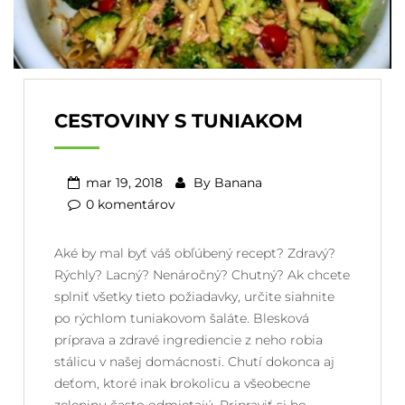
CESTOVINY S TUNIAKOM
mar 19, 2018
By
Banana
0 komentárov
Aké by mal byť váš obľúbený recept? Zdravý?
Rýchly? Lacný? Nenáročný? Chutný? Ak chcete
splniť všetky tieto požiadavky, určite siahnite
po rýchlom tuniakovom šaláte. Blesková
príprava a zdravé ingrediencie z neho robia
stálicu v našej domácnosti. Chutí dokonca aj
deťom, ktoré inak brokolicu a všeobecne