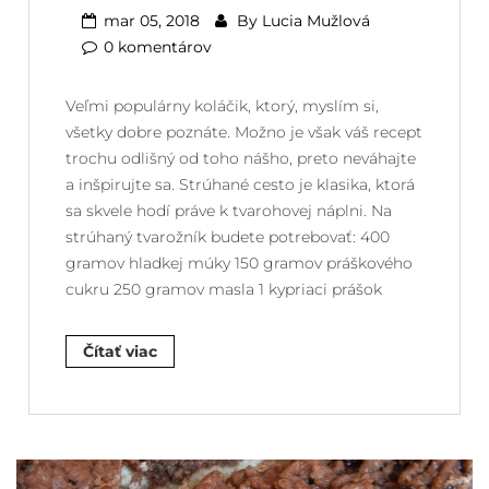
mar 05, 2018
By
Lucia Mužlová
0 komentárov
Veľmi populárny koláčik, ktorý, myslím si,
všetky dobre poznáte. Možno je však váš recept
trochu odlišný od toho nášho, preto neváhajte
a inšpirujte sa. Strúhané cesto je klasika, ktorá
sa skvele hodí práve k tvarohovej náplni. Na
strúhaný tvarožník budete potrebovať: 400
gramov hladkej múky 150 gramov práškového
cukru 250 gramov masla 1 kypriaci prášok
Čítať viac