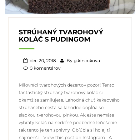
STRÚHANÝ TVAROHOVÝ
KOLÁČ S PUDINGOM
dec 20, 2018
By
g.kincokova
0 komentárov
Milovníci tvarohových dezertov pozor! Tento
fantastický strúhaný tvarohový koláč si
okamžite zamilujete. Lahodná chuť kakaového
strúhaného cesta sa lahodne dopĺňa so
sladkou tvarohovou plnkou. Ak ešte nemáte
vybratý koláč na nedeľné poobedné leňošenie
tak tento je ten správny. Obľúbia si ho aj tí
najmenší. View this post on Instagram A