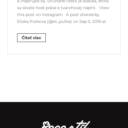
a inšpirujte sa. Strúhané cesto je klasika, ktorá
sa skvele hodí práve k tvarohovej náplni. View
this post on Instagram A post shared by
Eliska Putkova (@eli_putka) on Sep 5, 2016 at
Čítať viac