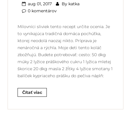
aug 01, 2017
By
katka
0 komentárov
Milovníci sliviek tento recept určite ocenia. Je
to vynikajúca tradičná domáca pochúťka,
ktorej neodolá naozaj nikto. Príprava je
nenáročná a rýchla. Moje deti tento koláč
zbožňujú. Budete potrebovať: cesto: 50 dkg
múky 2 lyžice práškového cukru 1 lyžica mletej
škorice 20 dkg masla 2 žĺtky 4 lyžice smotany 1
balíček kypriaceho prášku do pečiva náplň:
Čítať viac