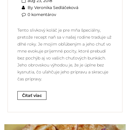
aug 23, 2018
By
Veronika Sedláčeková
0 komentárov
Tento slivkový koláč je pre mňa špeciálny,
pretože recept naň sa v našej rodine traduje už
dlhé roky. Je mojim obľúbeným a jeho chuť vo
mne evokuje príjemné pocity, ktoré prebudí
bez pochýb aj vo vašich chuťových bunkách.
Jeho obrovskou výhodou je, že je úplne bez
kysnutia, čo uľahčuje jeho prípravu a skracuje
čas prípravy.
Čítať viac