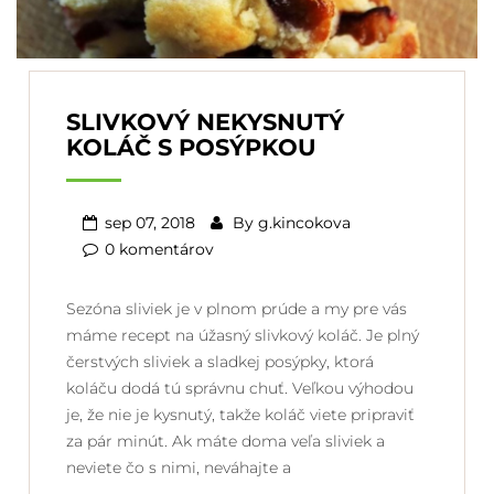
SLIVKOVÝ NEKYSNUTÝ
KOLÁČ S POSÝPKOU
sep 07, 2018
By
g.kincokova
0 komentárov
Sezóna sliviek je v plnom prúde a my pre vás
máme recept na úžasný slivkový koláč. Je plný
čerstvých sliviek a sladkej posýpky, ktorá
koláču dodá tú správnu chuť. Veľkou výhodou
je, že nie je kysnutý, takže koláč viete pripraviť
za pár minút. Ak máte doma veľa sliviek a
neviete čo s nimi, neváhajte a