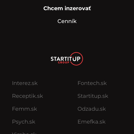
Chcem inzerovať
Cenník
Interez.sk
Fontech.sk
Receptik.sk
Startitup.sk
Femm.sk
Odzadu.sk
Psych.sk
Emefka.sk