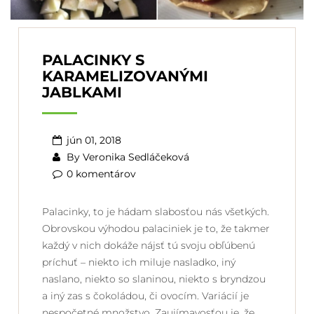
PALACINKY S
KARAMELIZOVANÝMI
JABLKAMI
jún 01, 2018
By
Veronika Sedláčeková
0 komentárov
Palacinky, to je hádam slabosťou nás všetkých.
Obrovskou výhodou palaciniek je to, že takmer
každý v nich dokáže nájsť tú svoju obľúbenú
príchuť – niekto ich miluje nasladko, iný
naslano, niekto so slaninou, niekto s bryndzou
a iný zas s čokoládou, či ovocím. Variácií je
nespočetné množstvo. Zaujímavosťou je, že