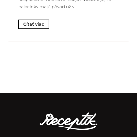
palacinky majú pôvod už v
Čítať viac