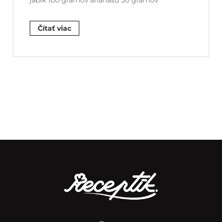
jabĺk 100 gramov ananásu 30 gramov
Čítať viac