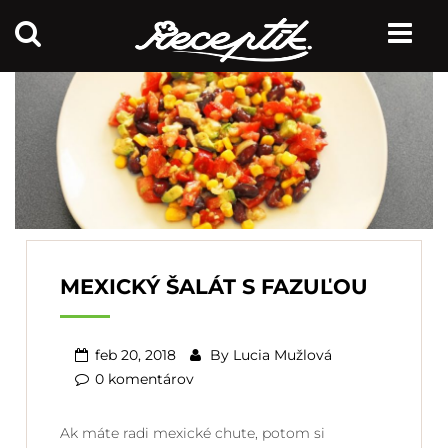
MEXICKÝ ŠALÁT S FAZUĽOU
feb 20, 2018
By
Lucia Mužlová
0 komentárov
Ak máte radi mexické chute, potom si