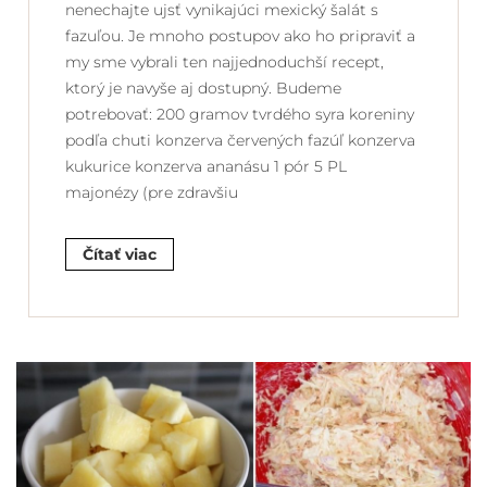
nenechajte ujsť vynikajúci mexický šalát s
fazuľou. Je mnoho postupov ako ho pripraviť a
my sme vybrali ten najjednoduchší recept,
ktorý je navyše aj dostupný. Budeme
potrebovať: 200 gramov tvrdého syra koreniny
podľa chuti konzerva červených fazúľ konzerva
kukurice konzerva ananásu 1 pór 5 PL
majonézy (pre zdravšiu
Čítať viac