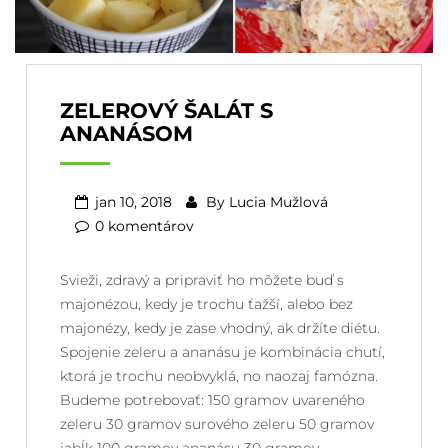
ZELEROVÝ ŠALÁT S
ANANÁSOM
jan 10, 2018
By
Lucia Mužlová
0 komentárov
Svieži, zdravý a pripraviť ho môžete buď s
majonézou, kedy je trochu ťažší, alebo bez
majonézy, kedy je zase vhodný, ak držíte diétu.
Spojenie zeleru a ananásu je kombinácia chutí,
ktorá je trochu neobvyklá, no naozaj famózna.
Budeme potrebovať: 150 gramov uvareného
zeleru 30 gramov surového zeleru 50 gramov