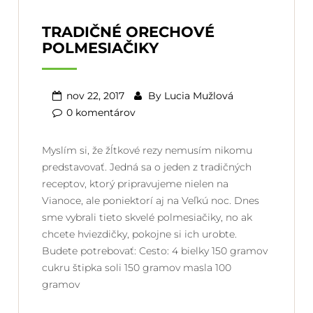
TRADIČNÉ ORECHOVÉ
POLMESIAČIKY
nov 22, 2017
By
Lucia Mužlová
0 komentárov
Myslím si, že žĺtkové rezy nemusím nikomu
predstavovať. Jedná sa o jeden z tradičných
receptov, ktorý pripravujeme nielen na
Vianoce, ale poniektorí aj na Veľkú noc. Dnes
sme vybrali tieto skvelé polmesiačiky, no ak
chcete hviezdičky, pokojne si ich urobte.
Budete potrebovať: Cesto: 4 bielky 150 gramov
cukru štipka soli 150 gramov masla 100
gramov