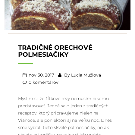
TRADIČNÉ ORECHOVÉ
POLMESIAČIKY
nov 30, 2017
By
Lucia Mužlová
0 komentárov
Myslím si, že žĺtkové rezy nemusím nikomu
predstavovať. Jedná sa o jeden z tradičných
receptov, ktorý pripravujeme nielen na
Vianoce, ale poniektorí aj na Veľkú noc. Dnes
sme vybrali tieto skvelé polmesiačiky, no ak
chcete hviezdičky, pokojne si ich urobte.