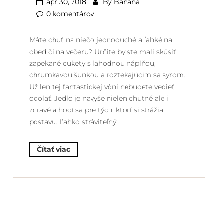
apr 30, 2018
By
Banana
0 komentárov
Máte chuť na niečo jednoduché a ľahké na
obed či na večeru? Určite by ste mali skúsiť
zapekané cukety s lahodnou náplňou,
chrumkavou šunkou a roztekajúcim sa syrom.
Už len tej fantastickej vôni nebudete vedieť
odolať. Jedlo je navyše nielen chutné ale i
zdravé a hodí sa pre tých, ktorí si strážia
postavu. Ľahko stráviteľný
Čítať viac