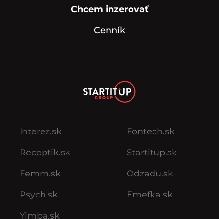
Chcem inzerovať
Cenník
Interez.sk
Fontech.sk
Receptik.sk
Startitup.sk
Femm.sk
Odzadu.sk
Psych.sk
Emefka.sk
Yimba.sk