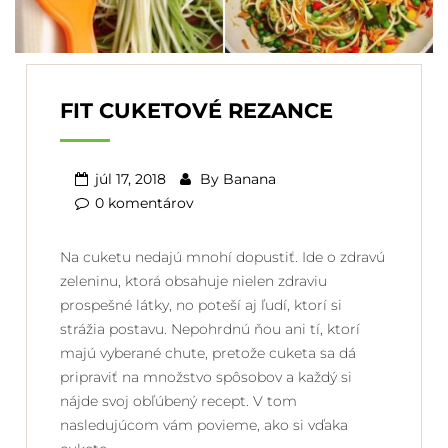
FIT CUKETOVÉ REZANCE
júl 17, 2018
By
Banana
0 komentárov
Na cuketu nedajú mnohí dopustiť. Ide o zdravú
zeleninu, ktorá obsahuje nielen zdraviu
prospešné látky, no poteší aj ľudí, ktorí si
strážia postavu. Nepohrdnú ňou ani tí, ktorí
majú vyberané chute, pretože cuketa sa dá
pripraviť na množstvo spôsobov a každý si
nájde svoj obľúbený recept. V tom
nasledujúcom vám povieme, ako si vďaka