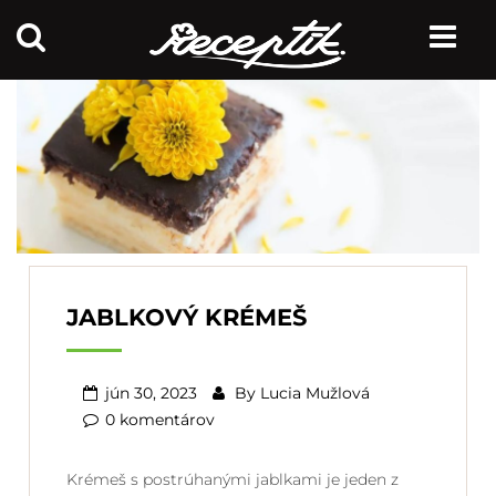
JABLKOVÝ KRÉMEŠ
jún 30, 2023
By
Lucia Mužlová
0 komentárov
Krémeš s postrúhanými jablkami je jeden z