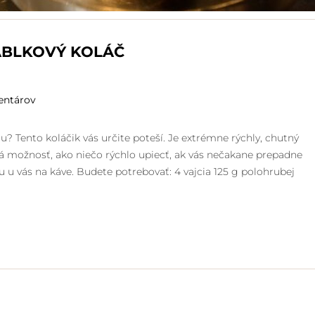
ABLKOVÝ KOLÁČ
entárov
ou? Tento koláčik vás určite poteší. Je extrémne rýchly, chutný
ná možnosť, ako niečo rýchlo upiecť, ak vás nečakane prepadne
 u vás na káve. Budete potrebovať: 4 vajcia 125 g polohrubej