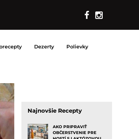
orecepty
Dezerty
Polievky
Najnovšie Recepty
AKO PRIPRAVIŤ
OBČERSTVENIE PRE
HOSTÍ S LAKTÓZOVOU