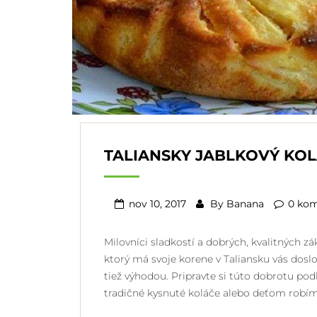
TALIANSKY JABLKOVÝ KO
nov 10, 2017
By
Banana
0 ko
Milovníci sladkostí a dobrých, kvalitných z
ktorý má svoje korene v Taliansku vás dosl
tiež výhodou. Pripravte si túto dobrotu p
tradičné kysnuté koláče alebo deťom robím