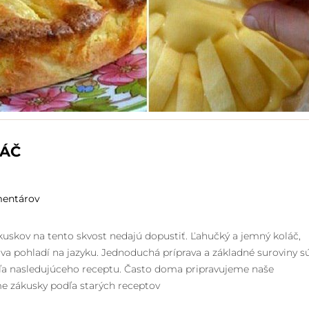
LÁČ
mentárov
ákuskov na tento skvost nedajú dopustiť. Ľahučký a jemný koláč,
ova pohladí na jazyku. Jednoduchá príprava a základné suroviny s
odľa nasledujúceho receptu. Často doma pripravujeme naše
e zákusky podľa starých receptov