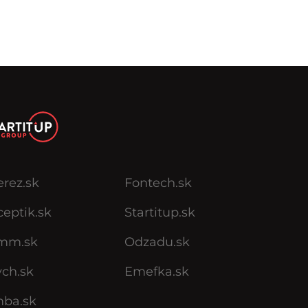
erez.sk
Fontech.sk
eptik.sk
Startitup.sk
mm.sk
Odzadu.sk
ych.sk
Emefka.sk
mba.sk