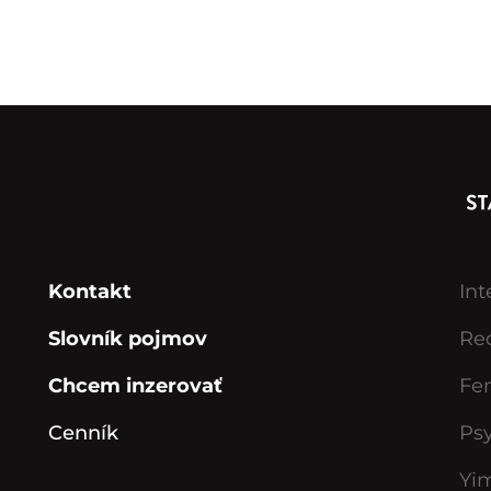
Kontakt
Int
Slovník pojmov
Rec
Chcem inzerovať
Fe
Cenník
Ps
Yi