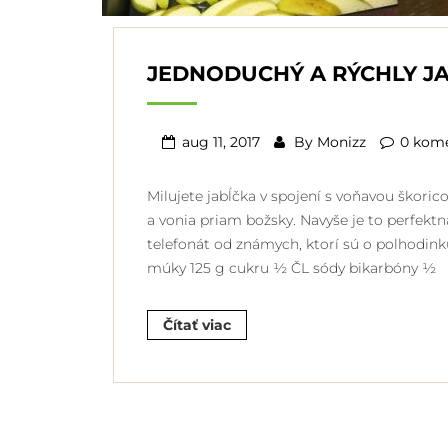
JEDNODUCHÝ A RÝCHLY J
aug 11, 2017
By
Monizz
0 kom
Milujete jabĺčka v spojení s voňavou škoric
a vonia priam božsky. Navyše je to perfekt
telefonát od známych, ktorí sú o polhodinku
múky 125 g cukru ½ ČL sódy bikarbóny ½
Čítať viac