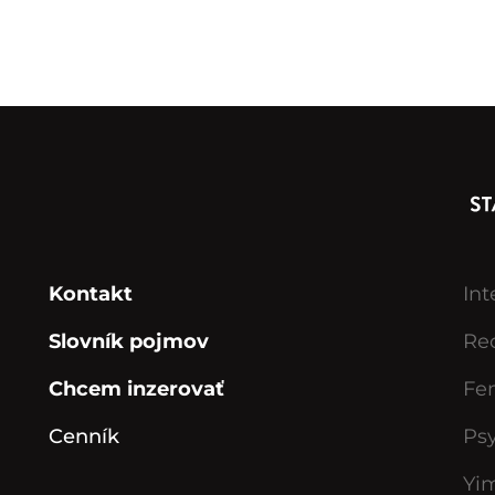
Kontakt
Int
Slovník pojmov
Rec
Chcem inzerovať
Fe
Cenník
Ps
Yi