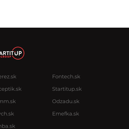
erez.sk
Fontech.sk
eptik.sk
Startitup.sk
mm.sk
Odzadu.sk
ych.sk
Emefka.sk
mba.sk