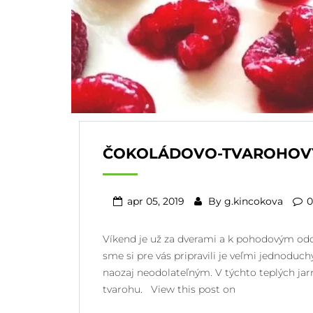
ČOKOLÁDOVO-TVAROHOVÝ
apr 05, 2019
By
g.kincokova
0
Víkend je už za dverami a k pohodovým oddy
sme si pre vás pripravili je veľmi jednoduc
naozaj neodolateľným. V týchto teplých ja
tvarohu. View this post on