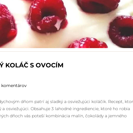
 KOLÁČ S OVOCÍM
 komentárov
chovým dňom patrí aj sladký a osviežujúci koláčik. Recept, kto
hý a osviežujúci. Obsahuje 3 lahodné ingrediencie, ktoré ho robia
rných dňoch vás poteší kombinácia malín, čokolády a jemného