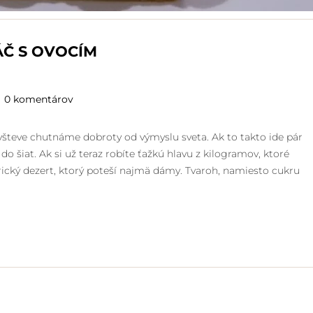
ÁČ S OVOCÍM
0 komentárov
ávšteve chutnáme dobroty od výmyslu sveta. Ak to takto ide pár
do šiat. Ak si už teraz robíte ťažkú hlavu z kilogramov, ktoré
rický dezert, ktorý poteší najmä dámy. Tvaroh, namiesto cukru