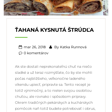
ŤAHANÁ KYSNUTÁ ŠTRÚDĽA
mar 26, 2018
By
Katka Runnová
0 komentárov
Ak ste dostali neprekonateľnú chuť na niečo
sladké a už teraz rozmýšľate, čo by ste mohli
počas najbližšieho, veľkonočne ladeného
víkendu upiecť, pripravte sa. Tento recept je
totiž výnimočný, a to nielen svojou osobitou
chuťou, ale rovnako i spôsobom prípravy.
Okrem tradičných pekárskych a kuchárskych
pomôcok naň totiž budete potrebovať i obrus,