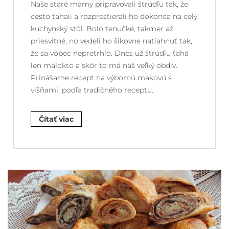
Naše staré mamy pripravovali štrúdľu tak, že
cesto ťahali a rozprestierali ho dokonca na celý
kuchynský stôl. Bolo tenučké, takmer až
priesvitné, no vedeli ho šikovne natiahnuť tak,
že sa vôbec nepretrhlo. Dnes už štrúdľu ťahá
len málokto a skôr to má náš veľký obdiv.
Prinášame recept na výbornú makovú s
višňami, podľa tradičného receptu.
Čítať viac