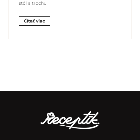
stôl a trochu
Čítať viac