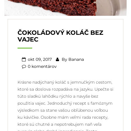
ČOKOLÁDOVÝ KOLÁČ BEZ
VAJEC
okt 09, 2017
By
Banana
0 komentárov
Krásne nadýchaný koláč s jemnučkým cestom,
ktoré sa doslova rozpadáva na jazyku. Upečte si
túto sladkú lahôdku rýchlo a navyše bez
použitia vajec. Jednoduchý recept s famóznym
výsledkom sa stane vašou obľúbenou voľbou
ku kávičke. Osobne mám veľmi rada recepty,
ktoré sú chutné a nepotrebujem naň veľa