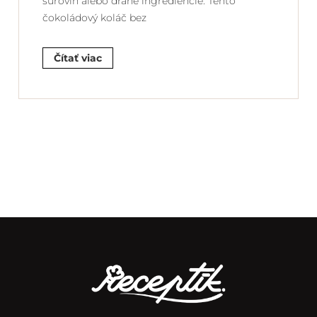
surovín alebo drahé ingrediencie. Tento
čokoládový koláč bez
Čítať viac