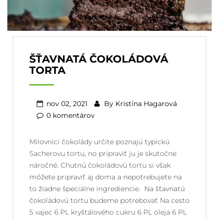
ŠŤAVNATÁ ČOKOLÁDOVÁ
TORTA
nov 02, 2021
By
Kristína Hagarová
0 komentárov
Milovníci čokolády určite poznajú typickú
Sacherovu tortu, no pripraviť ju je skutočne
náročné. Chutnú čokoládovú tortu si však
môžete pripraviť aj doma a nepotrebujete na
to žiadne špeciálne ingrediencie. Na šťavnatú
čokoládovú tortu budeme potrebovať Na cesto
5 vajec 6 PL kryštálového cukru 6 PL oleja 6 PL