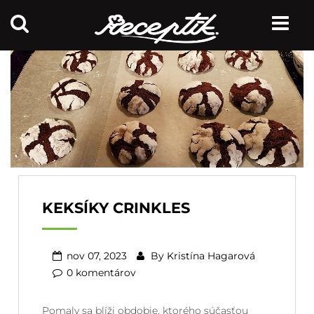
KEKSÍKY CRINKLES
nov 07, 2023
By
Kristína Hagarová
0 komentárov
Pomaly sa blíži obdobie, ktorého súčasťou