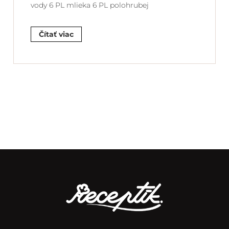
vody 6 PL mlieka 6 PL polohrubej
Čítať viac