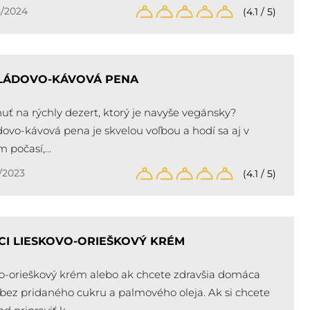
5/2024
(4.1 / 5)
LÁDOVO-KÁVOVÁ PENA
uť na rýchly dezert, ktorý je navyše vegánsky?
ovo-kávová pena je skvelou voľbou a hodí sa aj v
m počasí,…
/2023
(4.1 / 5)
I LIESKOVO-ORIEŠKOVÝ KRÉM
o-orieškový krém alebo ak chcete zdravšia domáca
 bez pridaného cukru a palmového oleja. Ak si chcete