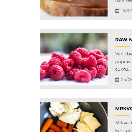
na víke
15/10
RAW M
Verili b
priprav
cukru…
24/0
MRKVO
Mrkva, 
konzumá