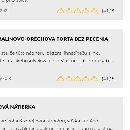
nd pripraviť k…
/2021
(4.1 / 5)
ALINOVO-ORECHOVÁ TORTA BEZ PEČENIA
y ste, že túto nádheru, z ktorej ihneď tečú slinky
íte bez akéhokoľvek vajíčka? Vlastne aj bez múky, bez
6/2019
(4.1 / 5)
VÁ NÁTIERKA
ten bohatý zdroj betakaroténu, vďaka ktorého
cii sa rýchlejšie opálime. Prinášame vám recept na