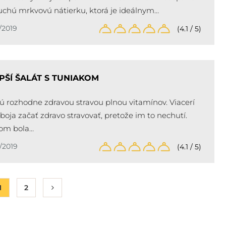
chú mrkvovú nátierku, ktorá je ideálnym…
/2019
(4.1 / 5)
PŠÍ ŠALÁT S TUNIAKOM
sú rozhodne zdravou stravou plnou vitamínov. Viacerí
 boja začať zdravo stravovať, pretože im to nechutí.
om bola…
/2019
(4.1 / 5)
1
2