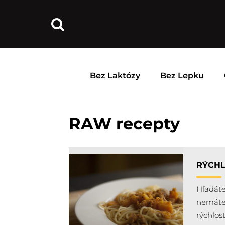
Bez Laktózy
Bez Lepku
RAW recepty
RÝCHL
Hľadáte
nemáte 
rýchlost