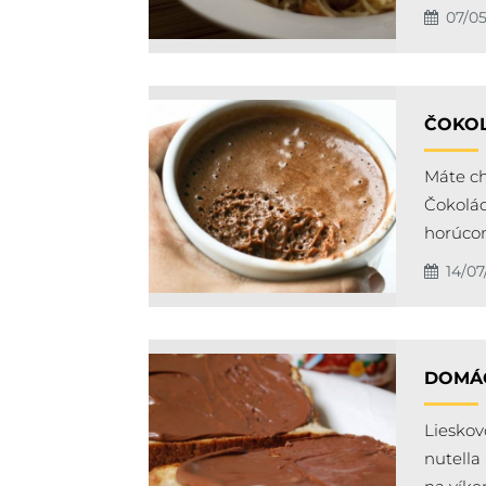
07/0
ČOKO
Máte ch
Čokolád
horúco
14/07
DOMÁC
Lieskov
nutella