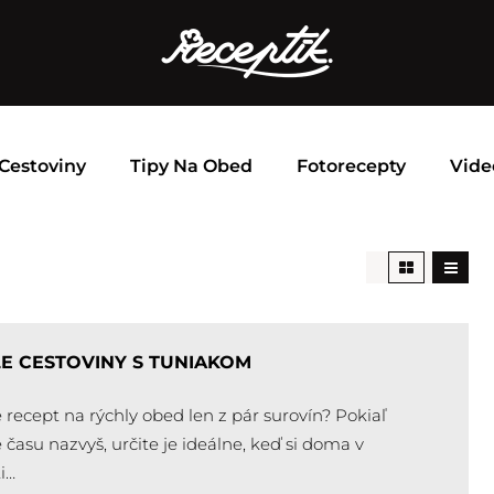
Cestoviny
Tipy Na Obed
Fotorecepty
Vide
E CESTOVINY S TUNIAKOM
 recept na rýchly obed len z pár surovín? Pokiaľ
času nazvyš, určite je ideálne, keď si doma v
i…