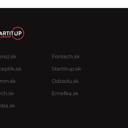
erez.sk
Fontech.sk
eptik.sk
Startitup.sk
mm.sk
Odzadu.sk
ych.sk
Emefka.sk
mba.sk