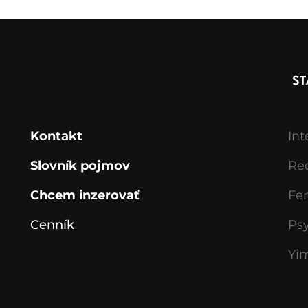
Kontakt
Int
Slovník pojmov
Rec
Chcem inzerovať
Fe
Cenník
Ps
Yi