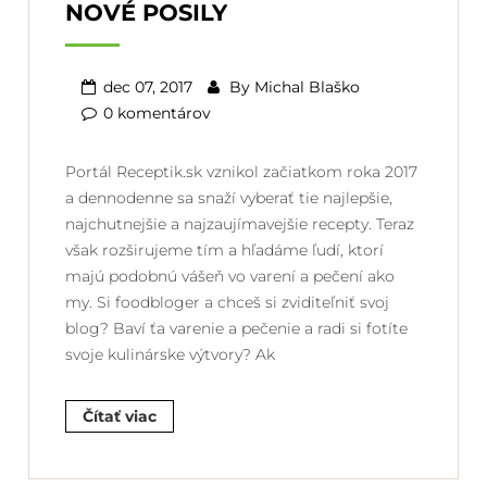
NOVÉ POSILY
dec 07, 2017
By
Michal Blaško
0 komentárov
Portál Receptik.sk vznikol začiatkom roka 2017
a dennodenne sa snaží vyberať tie najlepšie,
najchutnejšie a najzaujímavejšie recepty. Teraz
však rozširujeme tím a hľadáme ľudí, ktorí
majú podobnú vášeň vo varení a pečení ako
my. Si foodbloger a chceš si zviditeľniť svoj
blog? Baví ťa varenie a pečenie a radi si fotíte
svoje kulinárske výtvory? Ak
Čítať viac