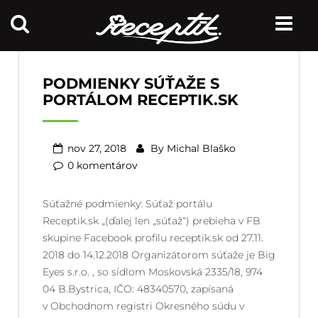
PODMIENKY SÚŤAŽE S
PORTÁLOM RECEPTIK.SK
nov 27, 2018
By
Michal Blaško
0 komentárov
Súťažné podmienky: Súťaž portálu
Receptik.sk „(ďalej len „súťaž“) prebieha v FB
skupine Facebook profilu receptik.sk od 27.11.
2018 do 14.12.2018 Organizátorom súťaže je Big
Eyes s.r.o. , so sídlom Moskovská 2335/18, 974
04 B.Bystrica, IČO: 48340570, zapísaná
v Obchodnom registri Okresného súdu v