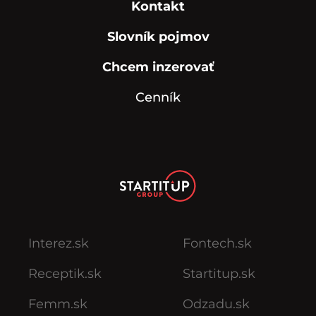
Kontakt
Slovník pojmov
Chcem inzerovať
Cenník
Interez.sk
Fontech.sk
Receptik.sk
Startitup.sk
Femm.sk
Odzadu.sk