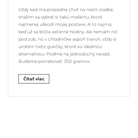
Vždy keď ma prepadne chuť na niečo sladké,
snažím sa vybrať si takú maškrtu, ktorá
najmenej uškodí mojej postave. A to najmä,
keď už sa blížia večerné hodiny. Ak nemám nič
pod zub, no v chladničke aspoň tvaroh, vždy si
urobím tieto guličky, ktoré sú ideálnou
alternatívou. Poďme na jednoduchý recept.
Budeme potrebovať: 350 gramov
Čítať viac