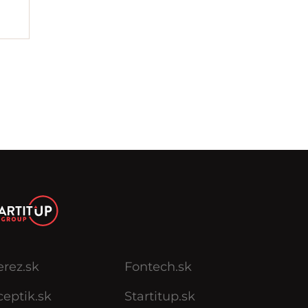
erez.sk
Fontech.sk
eptik.sk
Startitup.sk