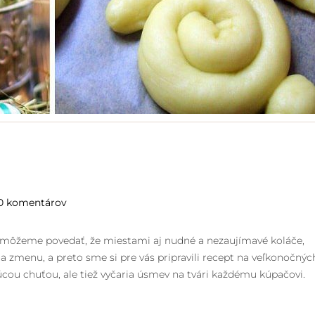
0 komentárov
 a môžeme povedať, že miestami aj nudné a nezaujímavé koláče,
a zmenu, a preto sme si pre vás pripravili recept na veľkonočnýc
ajúcou chuťou, ale tiež vyčaria úsmev na tvári každému kúpačovi.