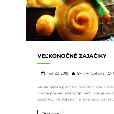
VEĽKONOČNÉ ZAJAČIKY
mar 22, 2019
By
g.kincokova
Ak vás nebaví piecť na Veľkú noc klasické
máme pre vás úžasný tip. Tento rok je čas n
zajačikov. Tie potešia nie len svojou vynik
Čítať viac