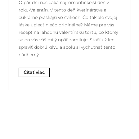
O pár dní nás čaká najromantickejší deň v
roku-Valentín. V tento deň kvetinárstva a
cukrárne praskajú vo švíkoch. Čo tak ale svojej
láske upiecť niečo originálne? Máme pre vás
recept na lahodnú valentínsku tortu, po ktorej
sa do vás váš milý opäť zamiluje. Stačí už len
spraviť dobrú kávu a spolu si vychutnať tento
nádherný
Čítať viac