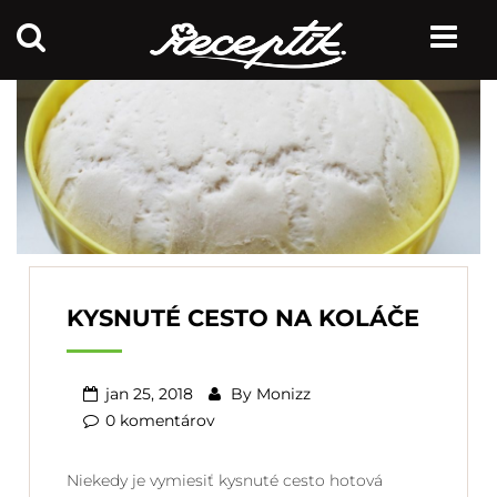
KYSNUTÉ CESTO NA KOLÁČE
jan 25, 2018
By
Monizz
0 komentárov
Niekedy je vymiesiť kysnuté cesto hotová