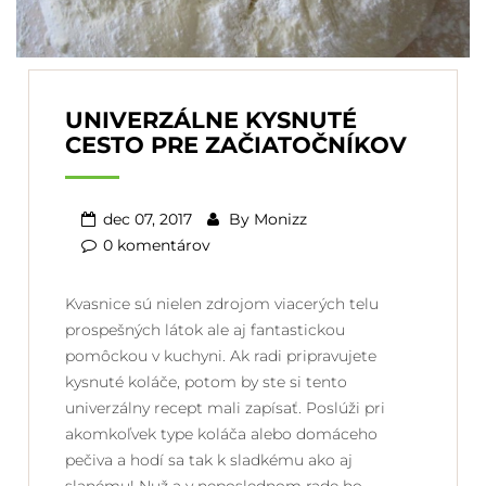
UNIVERZÁLNE KYSNUTÉ
CESTO PRE ZAČIATOČNÍKOV
dec 07, 2017
By
Monizz
0 komentárov
Kvasnice sú nielen zdrojom viacerých telu
prospešných látok ale aj fantastickou
pomôckou v kuchyni. Ak radi pripravujete
kysnuté koláče, potom by ste si tento
univerzálny recept mali zapísať. Poslúži pri
akomkoľvek type koláča alebo domáceho
pečiva a hodí sa tak k sladkému ako aj