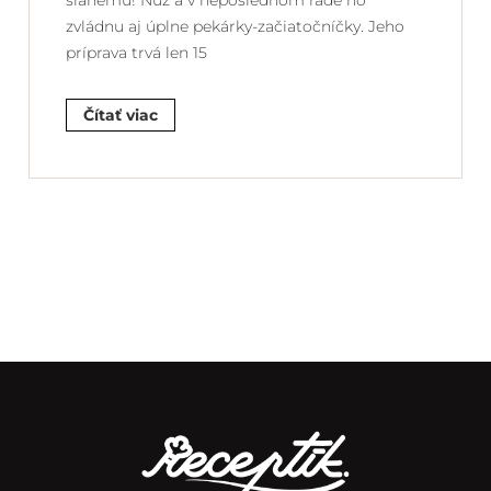
slanému! Nuž a v neposlednom rade ho
zvládnu aj úplne pekárky-začiatočníčky. Jeho
príprava trvá len 15
Čítať viac