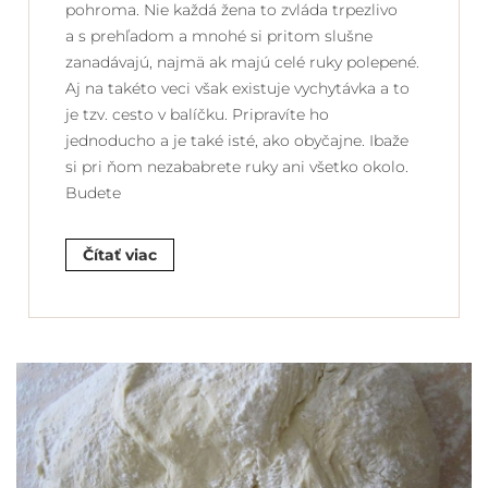
pohroma. Nie každá žena to zvláda trpezlivo
a s prehľadom a mnohé si pritom slušne
zanadávajú, najmä ak majú celé ruky polepené.
Aj na takéto veci však existuje vychytávka a to
je tzv. cesto v balíčku. Pripravíte ho
jednoducho a je také isté, ako obyčajne. Ibaže
si pri ňom nezababrete ruky ani všetko okolo.
Budete
Čítať viac