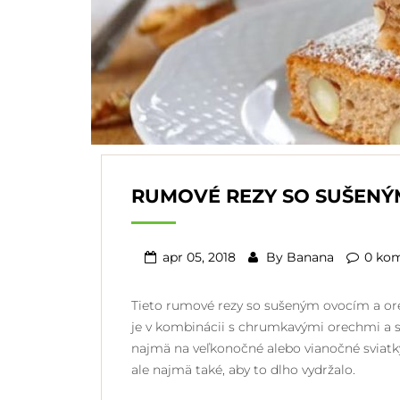
RUMOVÉ REZY SO SUŠENÝ
apr 05, 2018
By
Banana
0 ko
Tieto rumové rezy so sušeným ovocím a or
je v kombinácii s chrumkavými orechmi a 
najmä na veľkonočné alebo vianočné sviatky
ale najmä také, aby to dlho vydržalo.