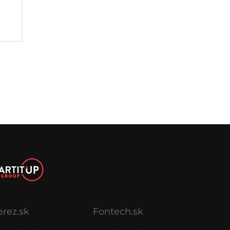
erez.sk
Fontech.sk