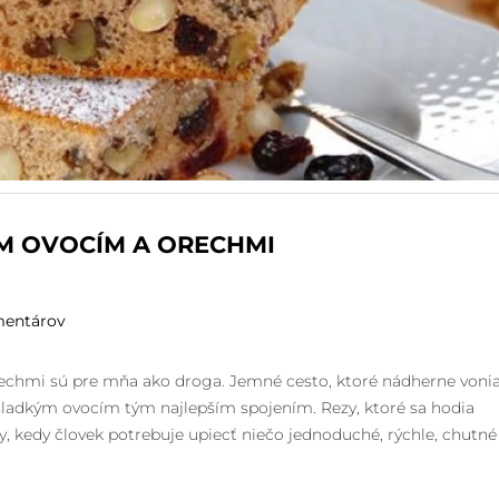
M OVOCÍM A ORECHMI
mentárov
echmi sú pre mňa ako droga. Jemné cesto, ktoré nádherne voni
sladkým ovocím tým najlepším spojením. Rezy, ktoré sa hodia
, kedy človek potrebuje upiecť niečo jednoduché, rýchle, chutné