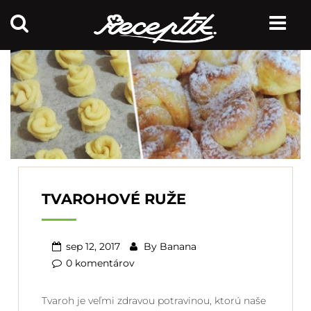
TVAROHOVÉ RUŽE
sep 12, 2017
By
Banana
0 komentárov
Tvaroh je veľmi zdravou potravinou, ktorú naše