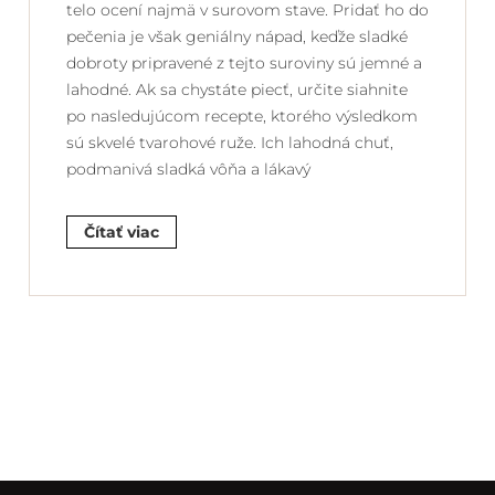
telo ocení najmä v surovom stave. Pridať ho do
pečenia je však geniálny nápad, keďže sladké
dobroty pripravené z tejto suroviny sú jemné a
lahodné. Ak sa chystáte piecť, určite siahnite
po nasledujúcom recepte, ktorého výsledkom
sú skvelé tvarohové ruže. Ich lahodná chuť,
podmanivá sladká vôňa a lákavý
Čítať viac