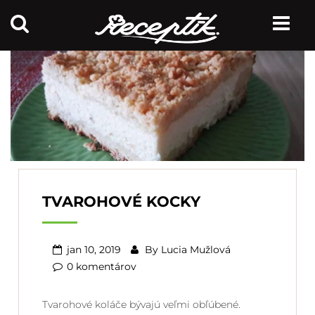
TVAROHOVÉ KOCKY
jan 10, 2019
By
Lucia Mužlová
0 komentárov
Tvarohové koláče bývajú veľmi obľúbené.