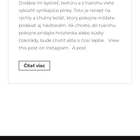
Dodáva im kyslosť, textúru a z tvarohu viete
vykúzliť vynikajúce plnky. Toto je recept na
rýchly a chutný koláč, ktorý pokojne môžete
podávať aj návštevám. Ak chcete, do tvarohu
pokojne pridajte hrozienka alebo kúsky
čokolády, bude chutiť ešte o čosi lepšie. View
this post on Instagram A post
Čítať viac