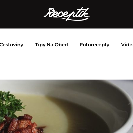
Cestoviny
Tipy Na Obed
Fotorecepty
Vide