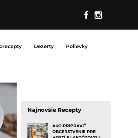
orecepty
Dezerty
Polievky
Najnovšie Recepty
AKO PRIPRAVIŤ
OBČERSTVENIE PRE
HOSTÍ S LAKTÓZOVOU