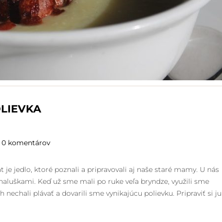
LIEVKA
0 komentárov
je jedlo, ktoré poznali a pripravovali aj naše staré mamy. U nás
 haluškami. Keď už sme mali po ruke veľa bryndze, využili sme
ch nechali plávať a dovarili sme vynikajúcu polievku. Pripraviť si ju