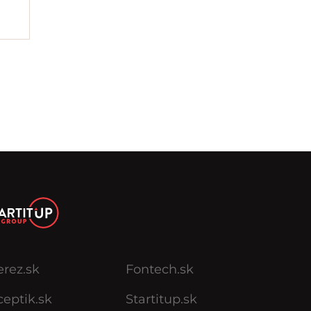
erez.sk
Fontech.sk
eptik.sk
Startitup.sk