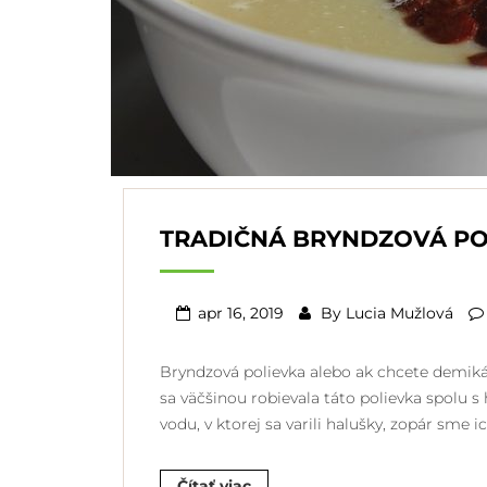
TRADIČNÁ BRYNDZOVÁ PO
apr 16, 2019
By
Lucia Mužlová
Bryndzová polievka alebo ak chcete demikát 
sa väčšinou robievala táto polievka spolu s
vodu, v ktorej sa varili halušky, zopár sme i
Čítať viac