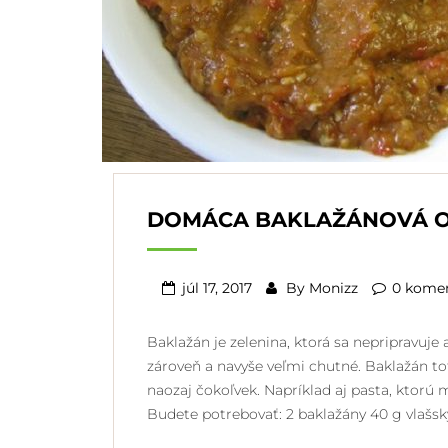
DOMÁCA BAKLAŽÁNOVÁ 
júl 17, 2017
By
Monizz
0 kome
Baklažán je zelenina, ktorá sa nepripravuje 
zároveň a navyše veľmi chutné. Baklažán tot
naozaj čokoľvek. Napríklad aj pasta, ktorú 
Budete potrebovať: 2 baklažány 40 g vlašs