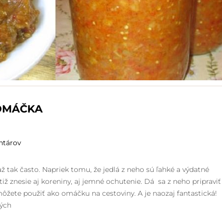
OMÁČKA
ntárov
až tak často. Napriek tomu, že jedlá z neho sú ľahké a výdatné
iž znesie aj koreniny, aj jemné ochutenie. Dá sa z neho pripraviť
môžete použiť ako omáčku na cestoviny. A je naozaj fantastická!
kých