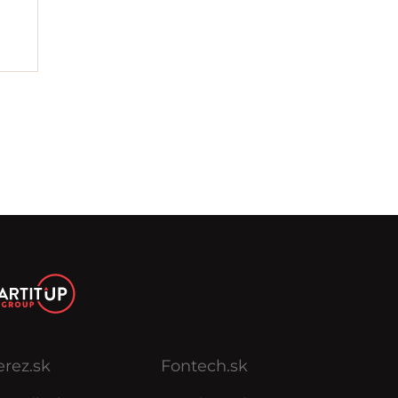
erez.sk
Fontech.sk