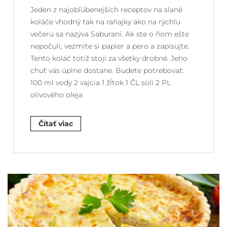
Jeden z najobľúbenejších receptov na slané
koláče vhodný tak na raňajky ako na rýchlu
večeru sa nazýva Saburani. Ak ste o ňom ešte
nepočuli, vezmite si papier a pero a zapisujte.
Tento koláč totiž stojí za všetky drobné. Jeho
chuť vás úplne dostane. Budete potrebovať:
100 ml vody 2 vajcia 1 žĺtok 1 ČL soli 2 PL
olivového oleja
Čítať viac