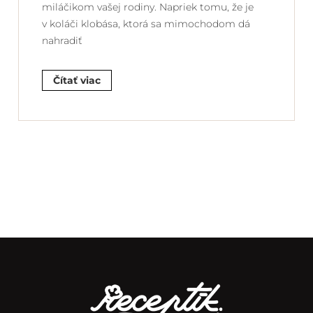
miláčikom vašej rodiny. Napriek tomu, že je
v koláči klobása, ktorá sa mimochodom dá
nahradiť
Čítať viac