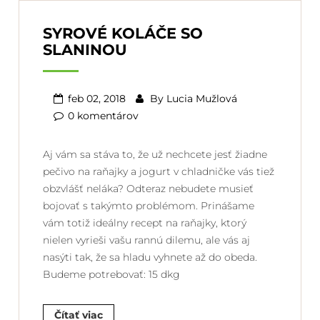
SYROVÉ KOLÁČE SO
SLANINOU
feb 02, 2018
By
Lucia Mužlová
0 komentárov
Aj vám sa stáva to, že už nechcete jesť žiadne
pečivo na raňajky a jogurt v chladničke vás tiež
obzvlášť neláka? Odteraz nebudete musieť
bojovať s takýmto problémom. Prinášame
vám totiž ideálny recept na raňajky, ktorý
nielen vyrieši vašu rannú dilemu, ale vás aj
nasýti tak, že sa hladu vyhnete až do obeda.
Budeme potrebovať: 15 dkg
Čítať viac