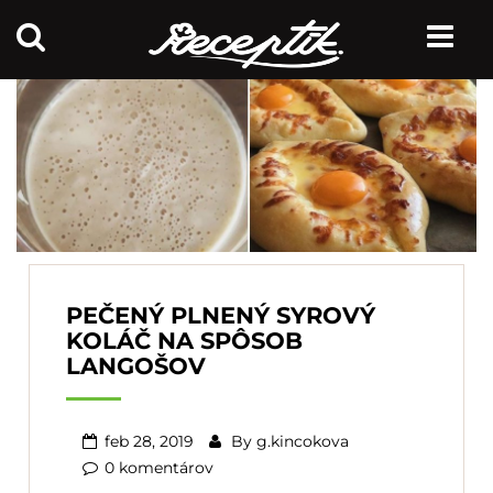
PEČENÝ PLNENÝ SYROVÝ
KOLÁČ NA SPÔSOB
LANGOŠOV
feb 28, 2019
By
g.kincokova
0 komentárov