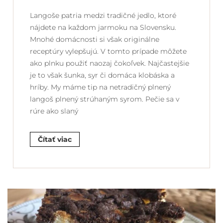
Langoše patria medzi tradičné jedlo, ktoré
nájdete na každom jarmoku na Slovensku.
Mnohé domácnosti si však originálne
receptúry vylepšujú. V tomto prípade môžete
ako plnku použiť naozaj čokoľvek. Najčastejšie
je to však šunka, syr či domáca klobáska a
hríby. My máme tip na netradičný plnený
langoš plnený strúhaným syrom. Pečie sa v
rúre ako slaný
Čítať viac