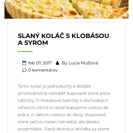
SLANÝ KOLÁČ S KLOBÁSOU
A SYROM
feb 07, 2017
By
Lucia Mužlová
0 komentárov
Tento koláč je jednoduchý a dokáže
plnohodnotne nahradiť kupované slané pizza
taštičky, či klobásové taštičky z obchodných
reťazcov, ktoré si neraz kupujeme cestou do
práce, či deťom cestou do školy. Kupované
slané pečivo nielen nahrádza, ale ďaleko
predchádza. Slaná domáca lahôdka sa stane