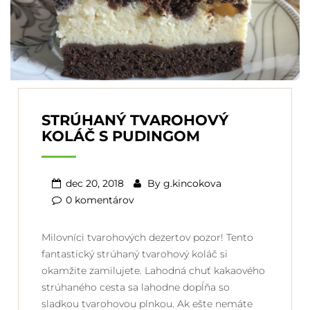
STRÚHANÝ TVAROHOVÝ
KOLÁČ S PUDINGOM
dec 20, 2018
By
g.kincokova
0 komentárov
Milovníci tvarohových dezertov pozor! Tento
fantastický strúhaný tvarohový koláč si
okamžite zamilujete. Lahodná chuť kakaového
strúhaného cesta sa lahodne dopĺňa so
sladkou tvarohovou plnkou. Ak ešte nemáte