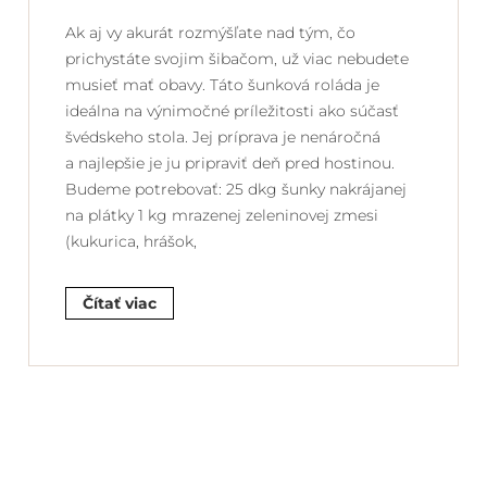
Ak aj vy akurát rozmýšľate nad tým, čo
prichystáte svojim šibačom, už viac nebudete
musieť mať obavy. Táto šunková roláda je
ideálna na výnimočné príležitosti ako súčasť
švédskeho stola. Jej príprava je nenáročná
a najlepšie je ju pripraviť deň pred hostinou.
Budeme potrebovať: 25 dkg šunky nakrájanej
na plátky 1 kg mrazenej zeleninovej zmesi
(kukurica, hrášok,
Čítať viac