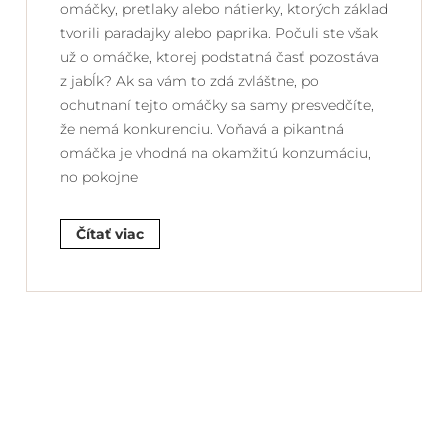
omáčky, pretlaky alebo nátierky, ktorých základ
tvorili paradajky alebo paprika. Počuli ste však
už o omáčke, ktorej podstatná časť pozostáva
z jabĺk? Ak sa vám to zdá zvláštne, po
ochutnaní tejto omáčky sa samy presvedčíte,
že nemá konkurenciu. Voňavá a pikantná
omáčka je vhodná na okamžitú konzumáciu,
no pokojne
Čítať viac