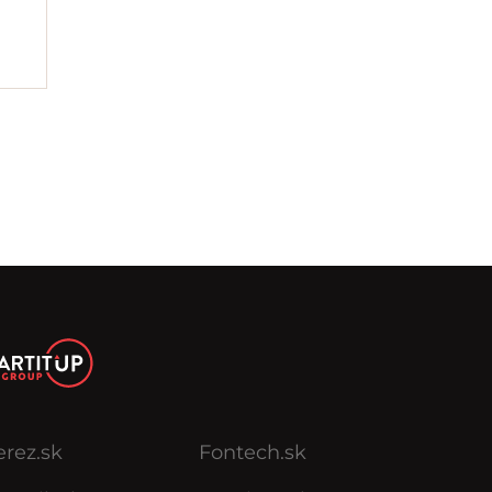
erez.sk
Fontech.sk