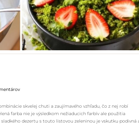
mentárov
binácie skvelej chuti a zaujímavého vzhľadu, čo z nej robí
elená farba nie je výsledkom nežiaducich farbív ale použitia
e sladkého dezertu s touto listovou zeleninou je vskutku podivná 