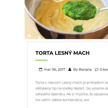
TORTA LESNÝ MACH
mar 06, 2017
By
Banana
0 ko
Torta s názvom Lesný mach je príkladom kom
obľúbený tip na sladký dezert. Jej výrazne z
zdravého špenátu. Ak si myslíte, že spojeni
nie veľmi vábna kombinácie, ste