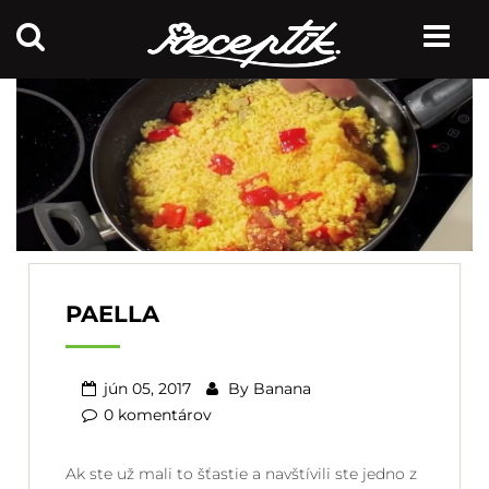
PAELLA
jún 05, 2017
By
Banana
0 komentárov
Ak ste už mali to šťastie a navštívili ste jedno z